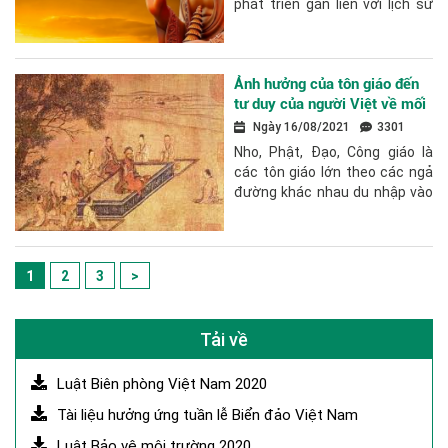
phát triển gắn liền với lịch sử
đất nước và góp phần hình
thành bản sắc văn hóa dân
tộc....
Ảnh hưởng của tôn giáo đến
tư duy của người Việt về mối
quan hệ con người và tự
Ngày 16/08/2021
3301
nhiên
Nho, Phật, Đạo, Công giáo là
các tôn giáo lớn theo các ngả
đường khác nhau du nhập vào
Việt Nam, tồn tại nhiều thế kỷ
qua và đã trở thành một thành
tố...
1
2
3
>
Tải về
Luật Biên phòng Việt Nam 2020
Tài liệu hưởng ứng tuần lễ Biển đảo Việt Nam
Luật Bảo vệ môi trường 2020