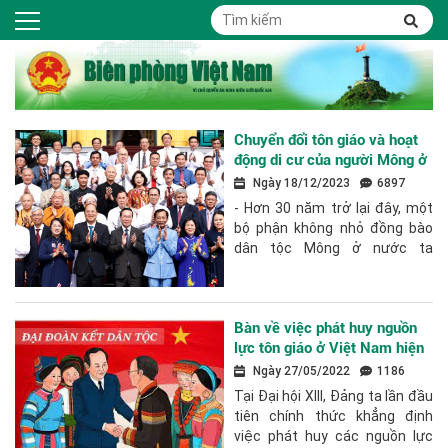
Chuyển đổi tôn giáo và hoạt
động di cư của người Mông ở
Việt Nam
Ngày 18/12/2023
6897
- Hơn 30 năm trở lại đây, một
bộ phận không nhỏ đồng bào
dân tộc Mông ở nước ta
chuyển đổi từ tín ngưỡng
truyền thống sang đạo Tin
lành và các...
Bàn về việc phát huy nguồn
lực tôn giáo ở Việt Nam hiện
nay
Ngày 27/05/2022
1186
Tại Đại hội XIII, Đảng ta lần đầu
tiên chính thức khẳng định
việc phát huy các nguồn lực