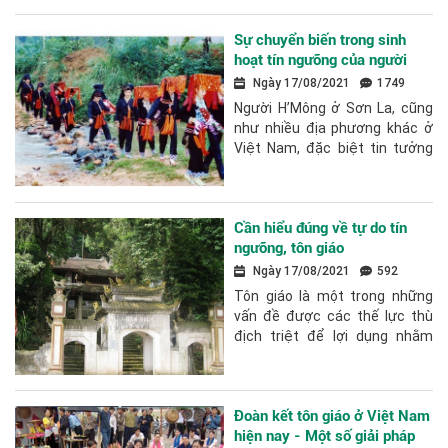
ngưỡng, tôn giáo. Ngoài 14 tôn
giáo đã...
Sự chuyển biến trong sinh
hoạt tín ngưỡng của người
H’Mông ở Sơn La hiện nay
Ngày 17/08/2021
1749
Người H’Mông ở Sơn La, cũng
như nhiều địa phương khác ở
Việt Nam, đặc biệt tin tưởng
vào sức mạnh chi phối của các
vị thần linh, được đồng bào...
Cần hiểu đúng về tự do tín
ngưỡng, tôn giáo
Ngày 17/08/2021
592
Tôn giáo là một trong những
vấn đề được các thế lực thù
địch triệt để lợi dụng nhằm
kích động, gây rối, phá hoại,
làm mất ổn định chính trị -...
Đoàn kết tôn giáo ở Việt Nam
hiện nay - Một số giải pháp