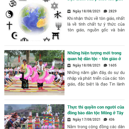
Ngày 18/08/2021
2829
Khi nhận thức về tôn giáo, nhất
là về tính chất tự ý thức của
tôn giáo, nguồn gốc và bản
chất của tôn giáo, chúng ta
cần đứng trên quan điểm của...
Những hiện tượng mới trong
quan hệ dân tộc - tôn giáo ở
vùng dân tộc thiểu số khu vực
Ngày 18/08/2021
1605
Tây Bắc nước ta hiện nay
Những năm gần đây, do sự du
nhập và phát triển của các tôn
giáo, đặc biệt là đạo Tin lành
và các hiện tượng tôn giáo
mới, đời sống tâm linh, tín...
Thực thi quyền con người của
đồng bào dân tộc Mông ở Tây
Bắc - Thực trạng và giải pháp
Ngày 17/08/2021
436
Nằm trong cộng đồng các dân