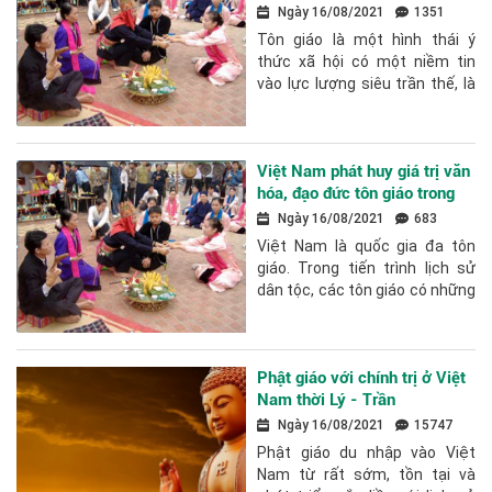
cơ bản
Ngày 16/08/2021
1351
Tôn giáo là một hình thái ý
thức xã hội có một niềm tin
vào lực lượng siêu trần thế, là
kết quả của sự phản ánh hư ảo
đời sống hiện thực của con...
Việt Nam phát huy giá trị văn
hóa, đạo đức tôn giáo trong
thời kỳ đổi mới
Ngày 16/08/2021
683
Việt Nam là quốc gia đa tôn
giáo. Trong tiến trình lịch sử
dân tộc, các tôn giáo có những
đóng góp trên nhiều phương
diện, trong đó nổi bật là văn
hóa,...
Phật giáo với chính trị ở Việt
Nam thời Lý - Trần
Ngày 16/08/2021
15747
Phật giáo du nhập vào Việt
Nam từ rất sớm, tồn tại và