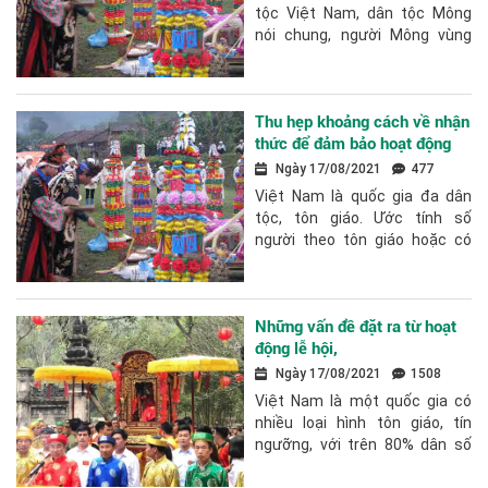
tộc Việt Nam, dân tộc Mông
nói chung, người Mông vùng
Tây Bắc nói riêng, nhất là từ khi
có sự lãnh đạo của Đảng Cộng
sản...
Thu hẹp khoảng cách về nhận
thức để đảm bảo hoạt động
tôn giáo đúng pháp luật ở Việt
Ngày 17/08/2021
477
Nam
Việt Nam là quốc gia đa dân
tộc, tôn giáo. Ước tính số
người theo tôn giáo hoặc có
các hoạt động tín ngưỡng thể
hiện sự tin theo thế giới siêu
thực...
Những vấn đề đặt ra từ hoạt
động lễ hội,
Ngày 17/08/2021
1508
Việt Nam là một quốc gia có
nhiều loại hình tôn giáo, tín
ngưỡng, với trên 80% dân số
có đời sống tâm linh, tín