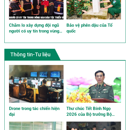
Chăm lo xây dựng đội ngũ
Bảo vệ phên dậu của Tổ
người có uy tín trong vùng
quốc
đồng bào dân tộc thiểu số
góp phần thực hiện tốt chính
sách dân tộc
Thông tin-Tư liệu
Drone trong tác chiến hiện
Thư chúc Tết Bính Ngọ
đại
2026 của Bộ trưởng Bộ
Quốc phòng