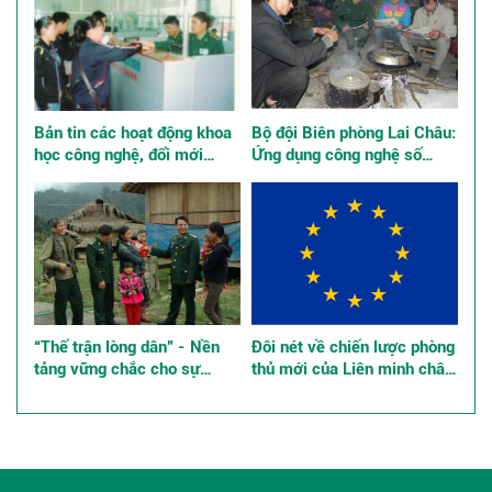
Bản tin các hoạt động khoa
Bộ đội Biên phòng Lai Châu:
học công nghệ, đổi mới
Ứng dụng công nghệ số
sáng tạo và chuyển đổi số
quản lý tư tưởng bộ đội
“Thế trận lòng dân” - Nền
Đôi nét về chiến lược phòng
tảng vững chắc cho sự
thủ mới của Liên minh châu
nghiệp xây dựng và bảo vệ
Âu, những tác động đến an
Tổ quốc ở các tỉnh, thành
ninh khu vực và quốc tế
phố phía Nam