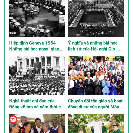
Hiệp định Geneve 1954 -
Ý nghĩa và những bài học
Những bài học ngoại giao
lịch sử của Hội nghị Giơ-
kinh điển
ne-vơ về Đông Dương năm
1954
Nghệ thuật chỉ đạo của
Chuyển đổi tôn giáo và hoạt
Đảng về tạo và nắm thời cơ,
động di cư của người Mông
giành thắng lợi trong Cách
ở Việt Nam
mạng Tháng Tám năm 1945