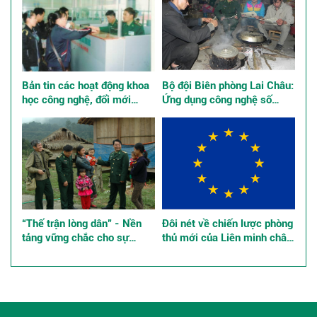
Bản tin các hoạt động khoa
Bộ đội Biên phòng Lai Châu:
học công nghệ, đổi mới
Ứng dụng công nghệ số
sáng tạo và chuyển đổi số
quản lý tư tưởng bộ đội
“Thế trận lòng dân” - Nền
Đôi nét về chiến lược phòng
tảng vững chắc cho sự
thủ mới của Liên minh châu
nghiệp xây dựng và bảo vệ
Âu, những tác động đến an
Tổ quốc ở các tỉnh, thành
ninh khu vực và quốc tế
phố phía Nam