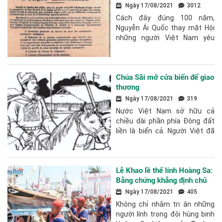
quyền dân tộc cơ bản của
Ngày 17/08/2021
3012
nhân dân Việt Nam và hiện
Cách đây đúng 100 năm,
thực lịch sử
Nguyễn Ái Quốc thay mặt Hội
những người Việt Nam yêu
nước tại Pari (Pháp) gửi bản
Yêu sách của nhân dân An
Nam đến Hội nghị...
Chúa Sãi mở cửa biển để giao
thương
Ngày 17/08/2021
319
Nước Việt Nam sở hữu cả
chiều dài phần phía Đông đất
liền là biển cả. Người Việt đã
làm chủ và khai thác Biển Đông
từ vài ngàn năm trước. Tuy...
Lễ Khao lề thế lính Hoàng Sa:
Bằng chứng khẳng định chủ
quyền Việt Nam
Ngày 17/08/2021
405
Không chỉ nhằm tri ân những
người lính trong đội hùng binh