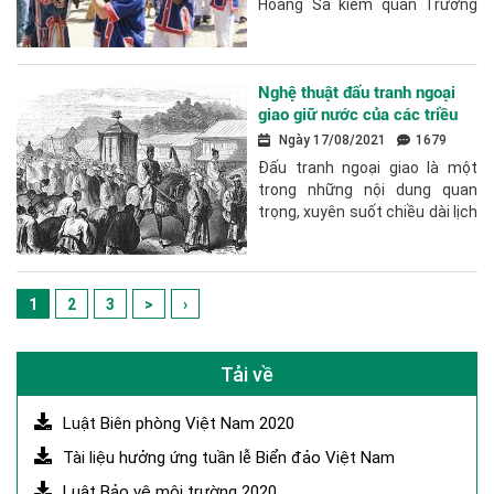
Hoàng Sa kiêm quản Trường
Sa năm xưa đã hy sinh để bảo
vệ chủ quyền lãnh hải của Tổ
quốc,...
Nghệ thuật đấu tranh ngoại
giao giữ nước của các triều
đại phong kiến Việt Nam
Ngày 17/08/2021
1679
Đấu tranh ngoại giao là một
trong những nội dung quan
trọng, xuyên suốt chiều dài lịch
sử chống giặc ngoại xâm của
dân tộc, góp phần giữ yên bờ
cõi, bảo...
1
2
3
>
›
Tải về
Luật Biên phòng Việt Nam 2020
Tài liệu hưởng ứng tuần lễ Biển đảo Việt Nam
Luật Bảo vệ môi trường 2020