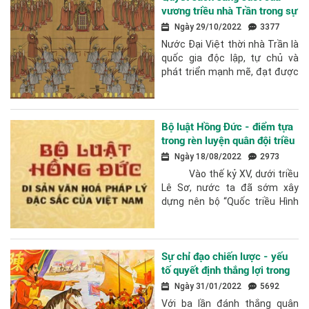
vương triều nhà Trần trong sự
nghiệp dựng nước và giữ
Ngày 29/10/2022
3377
nước
Nước Đại Việt thời nhà Trần là
quốc gia độc lập, tự chủ và
phát triển mạnh mẽ, đạt được
nhiều thành tựu to lớn trên các
lĩnh vực: chính trị,...
Bộ luật Hồng Đức - điểm tựa
trong rèn luyện quân đội triều
Lê Sơ
Ngày 18/08/2022
2973
Vào thế kỷ XV, dưới triều
Lê Sơ, nước ta đã sớm xây
dựng nên bộ “Quốc triều Hình
luật” (luật Hồng...
Sự chỉ đạo chiến lược - yếu
tố quyết định thắng lợi trong
ba cuộc kháng chiến chống
Ngày 31/01/2022
5692
Mông – Nguyên
Với ba lần đánh thắng quân