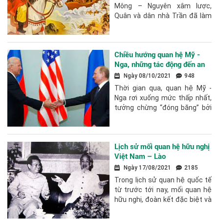
Mông – Nguyên xâm lược,
Quân và dân nhà Trần đã làm
nên những mốc son chói lọi
trong lịch sử dựng nước và giữ
nước hào...
Chiều hướng quan hệ Mỹ -
Nga, những tác động đến an
ninh khu vực
Ngày 08/10/2021
948
Thời gian qua, quan hệ Mỹ -
Nga rơi xuống mức thấp nhất,
tưởng chừng “đóng băng” bởi
một loạt các hành động: trừng
phạt, trục xuất nhân viên
ngoại...
Lịch sử mối quan hệ hữu nghị
Việt Nam – Lào
Ngày 17/08/2021
2185
Trong lịch sử quan hệ quốc tế
từ trước tới nay, mối quan hệ
hữu nghị, đoàn kết đặc biệt và
hợp tác toàn diện Việt Nam -