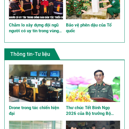
Chăm lo xây dựng đội ngũ
Bảo vệ phên dậu của Tổ
người có uy tín trong vùng
quốc
đồng bào dân tộc thiểu số
góp phần thực hiện tốt chính
sách dân tộc
Thông tin-Tư liệu
Drone trong tác chiến hiện
Thư chúc Tết Bính Ngọ
đại
2026 của Bộ trưởng Bộ
Quốc phòng