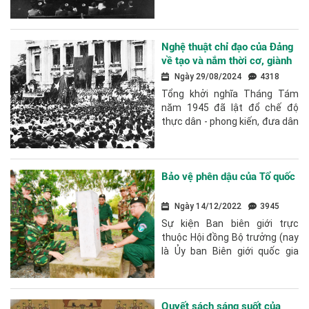
cuộc đấu tranh giành độc lập,
tự do của dân tộc Việt...
Nghệ thuật chỉ đạo của Đảng
về tạo và nắm thời cơ, giành
thắng lợi trong Cách mạng
Ngày 29/08/2024
4318
Tháng Tám năm 1945
Tổng khởi nghĩa Tháng Tám
năm 1945 đã lật đổ chế độ
thực dân - phong kiến, đưa dân
tộc ta bước sang một kỷ
nguyên mới - kỷ nguyên độc
lập dân tộc...
Bảo vệ phên dậu của Tổ quốc
Ngày 14/12/2022
3945
Sự kiện Ban biên giới trực
thuộc Hội đồng Bộ trưởng (nay
là Ủy ban Biên giới quốc gia
trực thuộc Bộ Ngoại giao) ra
đời vào ngày 6/10 đúng 45
năm trước...
Quyết sách sáng suốt của