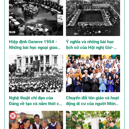
Hiệp định Geneve 1954 -
Ý nghĩa và những bài học
Những bài học ngoại giao
lịch sử của Hội nghị Giơ-
kinh điển
ne-vơ về Đông Dương năm
1954
Nghệ thuật chỉ đạo của
Chuyển đổi tôn giáo và hoạt
Đảng về tạo và nắm thời cơ,
động di cư của người Mông
giành thắng lợi trong Cách
ở Việt Nam
mạng Tháng Tám năm 1945