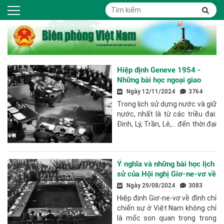
Hiệp định Geneve 1954 -
Những bài học ngoại giao
kinh điển
Ngày 12/11/2024
3764
Trong lịch sử dựng nước và giữ
nước, nhất là từ các triều đại:
Đinh, Lý, Trần, Lê,… đến thời đại
Hồ Chí Minh, dân tộc ta đã
khẳng định ý chí...
Ý nghĩa và những bài học lịch
sử của Hội nghị Giơ-ne-vơ về
Đông Dương năm 1954
Ngày 29/08/2024
3083
Hiệp định Giơ-ne-vơ về đình chỉ
chiến sự ở Việt Nam không chỉ
là mốc son quan trọng trong