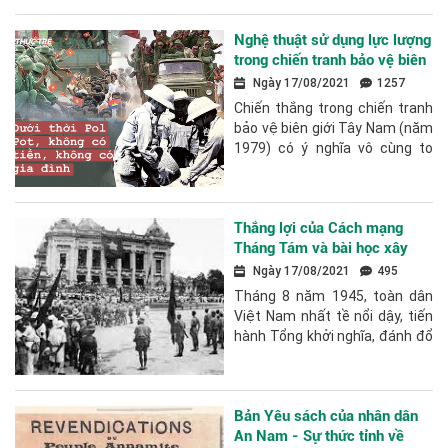
Lào là một điển hình, một...
Nghệ thuật sử dụng lực lượng
trong chiến tranh bảo vệ biên
giới Tây Nam.
Ngày 17/08/2021
1257
Chiến thắng trong chiến tranh
bảo vệ biên giới Tây Nam (năm
1979) có ý nghĩa vô cùng to
lớn, đập tan âm mưu và hành
động xâm lược Việt Nam của
tập đoàn...
Thắng lợi của Cách mạng
Tháng Tám và bài học xây
dựng lực lượng vũ trang
Ngày 17/08/2021
495
Tháng 8 năm 1945, toàn dân
Việt Nam nhất tề nổi dậy, tiến
hành Tổng khởi nghĩa, đánh đổ
chế độ thực dân, phong kiến,
giành chính quyền về tay nhân
dân,...
Bản Yêu sách của nhân dân
An Nam - Sự thức tỉnh về