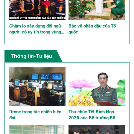
Chăm lo xây dựng đội ngũ
Bảo vệ phên dậu của Tổ
người có uy tín trong vùng
quốc
đồng bào dân tộc thiểu số
góp phần thực hiện tốt chính
sách dân tộc
Thông tin-Tư liệu
Drone trong tác chiến hiện
Thư chúc Tết Bính Ngọ
đại
2026 của Bộ trưởng Bộ
Quốc phòng