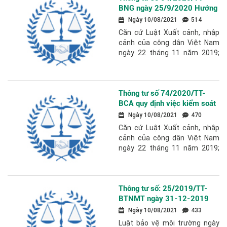
BNG ngày 25/9/2020 Hướng
dẫn việc cấp, gia hạn, hủy giá
Ngày 10/08/2021
514
trị sử dụng hộ chiếu ngoại
Căn cứ Luật Xuất cảnh, nhập
giao, hộ chiếu công vụ và cấp
cảnh của công dân Việt Nam
công hàm đề nghị phía nước
ngày 22 tháng 11 năm 2019;
ngoài cấp thị thực
Căn cứ Nghị định
số 26/2017/NĐ-CP ngày 14
tháng 3 năm 2017 của...
Thông tư số 74/2020/TT-
BCA quy định việc kiểm soát
xuất nhập cảnh đối với công
Ngày 10/08/2021
470
dân Việt Nam tại cửa khẩu
Căn cứ Luật Xuất cảnh, nhập
cảnh của công dân Việt Nam
ngày 22 tháng 11 năm 2019;
Căn cứ Luật Biên giới quốc gia
ngày 17 tháng 6 năm 2003;
Căn cứ Nghị...
Thông tư số: 25/2019/TT-
BTNMT ngày 31-12-2019
quy định chi tiết thi hành một
Ngày 10/08/2021
433
số điều của Nghị định số
Luật bảo vệ môi trường ngày