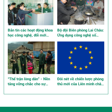
Bản tin các hoạt động khoa
Bộ đội Biên phòng Lai Châu:
học công nghệ, đổi mới
Ứng dụng công nghệ số
sáng tạo và chuyển đổi số
quản lý tư tưởng bộ đội
“Thế trận lòng dân” - Nền
Đôi nét về chiến lược phòng
tảng vững chắc cho sự
thủ mới của Liên minh châu
nghiệp xây dựng và bảo vệ
Âu, những tác động đến an
Tổ quốc ở các tỉnh, thành
ninh khu vực và quốc tế
phố phía Nam