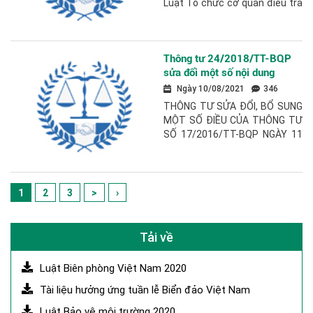
Luật Tổ chức cơ quan điều tra
hình sự số 99/2015/QH13; Căn
cứ Nghị định...
Thông tư 24/2018/TT-BQP
sửa đổi một số nội dung
tuyển sinh vào các trường
Ngày 10/08/2021
346
trong quân đội năm 2018
THÔNG TƯ SỬA ĐỔI, BỔ SUNG
MỘT SỐ ĐIỀU CỦA THÔNG TƯ
SỐ 17/2016/TT-BQP NGÀY 11
THÁNG 3 NĂM 2016 CỦA BỘ
TRƯỞNG BỘ QUỐC PHÒNG
QUY ĐỊNH CHI TIẾT VÀ...
1
2
3
>
›
Tải về
Luật Biên phòng Việt Nam 2020
Tài liệu hưởng ứng tuần lễ Biển đảo Việt Nam
Luật Bảo vệ môi trường 2020