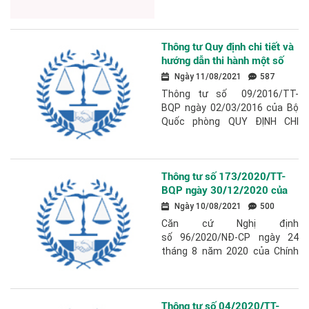
phủ Campuchia về vận tải
Hoàng gia Campuchia về vận
đường thủy
tải đường thủy ký ngày 17
tháng 12 năm...
Thông tư Quy định chi tiết và
hướng dẫn thi hành một số
điều của Nghị định số
Ngày 11/08/2021
587
112/2014/NĐ-CP ngày 21
Thông tư số 09/2016/TT-
tháng 11 năm 2014 của
BQP ngày 02/03/2016 của Bộ
Chính phủ quy định về quản lý
Quốc phòng QUY ĐỊNH CHI
cửa khẩu biên giới đất liền
TIẾT VÀ HƯỚNG DẪN THI HÀNH
MỘT SỐ ĐIỀU CỦA NGHỊ ĐỊNH...
Thông tư số 173/2020/TT-
BQP ngày 30/12/2020 của
Bộ Quốc phòng Quy định chi
Ngày 10/08/2021
500
tiết một số điều của Nghị định
Căn cứ Nghị định
số 96/2020/NĐ-CP vê xử
số 96/2020/NĐ-CP ngày 24
phạt VPHC trong lĩnh vực QL
tháng 8 năm 2020 của Chính
BVBG
phủ quy định xử phạt vi phạm
hành chính trong lĩnh vực quản
lý, bảo vệ biên...
Thông tư số 04/2020/TT-