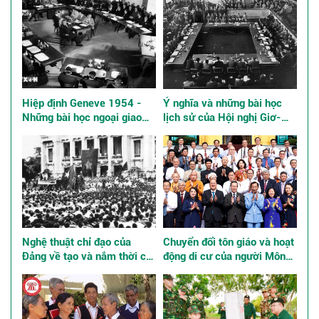
Hiệp định Geneve 1954 -
Ý nghĩa và những bài học
Những bài học ngoại giao
lịch sử của Hội nghị Giơ-
kinh điển
ne-vơ về Đông Dương năm
1954
Nghệ thuật chỉ đạo của
Chuyển đổi tôn giáo và hoạt
Đảng về tạo và nắm thời cơ,
động di cư của người Mông
giành thắng lợi trong Cách
ở Việt Nam
mạng Tháng Tám năm 1945