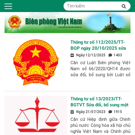
Thông tư số 112/2025/TT-
BQP ngày 20/10/2025 sửa
đổi, bổ sung một số điều các
Ngày 12/12/2025
1403
Thông tư của Bộ trưởng Bộ
Căn cứ Luật Biên phòng Việt
Quốc phòng về biên phòng,
Nam số 66/2020/QH14 được
biên giới quốc gia
sửa đổi, bổ sung bởi Luật số
98/2025/QH15; Căn cứ Nghị
quyết số 76/2025/UBTVQH
của Ủy ban Thường...
Thông tư số 13/2023/TT-
BGTVT Sửa đổi, bổ sung một
số điều của các Thông tư
Ngày 21/07/2023
1915
hướng dẫn thực hiện một số
Căn cứ Hiệp định giữa Chính
điều của Hiệp định giữa Chính
phủ nước Cộng hòa xã hội chủ
phủ nước Việt Nam và Chính
nghĩa Việt Nam và Chính phủ