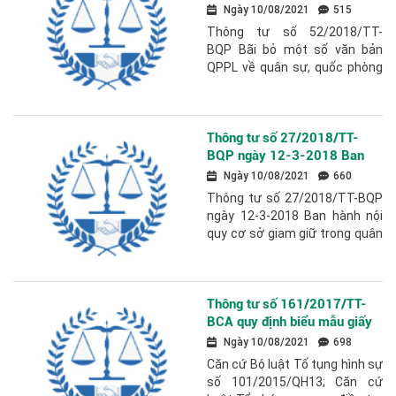
QPPL về quân sự, quốc
Ngày 10/08/2021
515
phòng do Bộ trưởng BQP ban
Thông tư số 52/2018/TT-
hành, liên tịch ban hành
BQP Bãi bỏ một số văn bản
QPPL về quân sự, quốc phòng
do Bộ trưởng BQP ban hành,
liên tịch ban hành Căn cứ Luật
ban hành văn...
Thông tư số 27/2018/TT-
BQP ngày 12-3-2018 Ban
hành nội quy cơ sở giam giữ
Ngày 10/08/2021
660
trong quân đội nhân dân
Thông tư số 27/2018/TT-BQP
ngày 12-3-2018 Ban hành nội
quy cơ sở giam giữ trong quân
đội nhân dân Căn cứ Luật thi
hành tạm giữ, tạm giam ngày
25 tháng 11 năm...
Thông tư số 161/2017/TT-
BCA quy định biểu mẫu giấy
tờ, sổ sách về điều tra hình
Ngày 10/08/2021
698
sự
Căn cứ Bộ luật Tố tụng hình sự
số 101/2015/QH13; Căn cứ