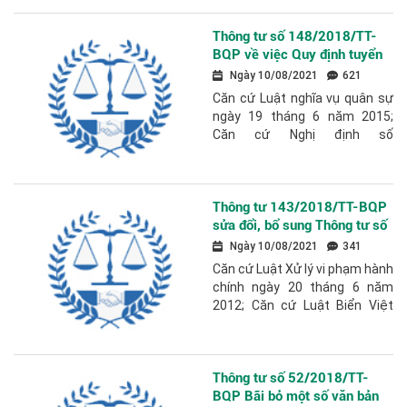
15/2003/QH11 ngày 26 tháng
11 năm 2003; Luật...
Thông tư số 148/2018/TT-
BQP về việc Quy định tuyển
chọn và gọi công dân nhập
Ngày 10/08/2021
621
ngũ.
Căn cứ Luật nghĩa vụ quân sự
ngày 19 tháng 6 năm 2015;
Căn cứ Nghị định số
164/2017/NĐ-CP ngày 30
tháng 12 năm 2017 của Chính
phủ quy định chức năng,
Thông tư 143/2018/TT-BQP
nhiệm...
sửa đổi, bổ sung Thông tư số
130/2014/TT-BQP hướng
Ngày 10/08/2021
341
dẫn thực hiện Nghị định
Căn cứ Luật Xử lý vi phạm hành
162/2013/NĐ-CP về xử phạt
chính ngày 20 tháng 6 năm
vi phạm hành chính trên các
2012; Căn cứ Luật Biển Việt
vùng biển, đảo, thềm lục địa
Nam ngày 21 tháng 6 năm
Việt Nam
2012; Căn cứ Nghị định
số 162/2013/NĐ-CP...
Thông tư số 52/2018/TT-
BQP Bãi bỏ một số văn bản