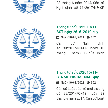
40/2019/NĐ-CP hướng dẫn
23 tháng 6 năm 2014; Căn cứ
thi hành luật bảo vệ môi
Nghị định số 36/2017/NĐ-CP
trường và quy định quản lý
ngày 04 tháng 4 năm 2017 của
hoạt động dịch vụ quan trắc
Chính phủ quy định chức năng,
môi trường
nhiệm vụ,...
Thông tư số 08/2019/TT-
BCT ngày 26-6-2019 quy
định việc nhập khẩu mặt hàng
Ngày 10/08/2021
342
gạo và lá thuốc lá khô có xuất
Căn cứ Nghị định
xứ từ Campuchia theo hạn
số 98/2017/NĐ-CP ngày 18
ngạch thuế quan năm 2019
tháng 08 năm 2017 của Chính
và 2020
phủ quy định chức năng, nhiệm
vụ, quyền hạn và cơ cấu tổ
chức của Bộ Công...
Thông tư số 62/2015/TT-
BTNMT của Bộ TNMT quy
định về giải thưởng môi
Ngày 10/08/2021
392
trường Việt Nam
Căn cứ Luật bảo vệ môi trường
số 55/2014/QH13 ngày 23
tháng 6 năm 2014; Căn cứ Luật
thi đua, Khen thưởng số