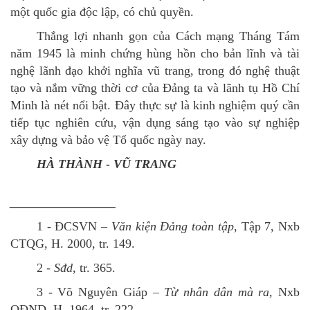
một quốc gia độc lập, có chủ quyền.
Thắng lợi nhanh gọn của Cách mạng Tháng Tám
năm 1945 là minh chứng hùng hồn cho bản lĩnh và tài
nghệ lãnh đạo khởi nghĩa vũ trang, trong đó nghệ thuật
tạo và nắm vững thời cơ của Đảng ta và lãnh tụ Hồ Chí
Minh là nét nổi bật. Đây thực sự là kinh nghiệm quý cần
tiếp tục nghiên cứu, vận dụng sáng tạo vào sự nghiệp
xây dựng và bảo vệ Tổ quốc ngày nay.
HÀ THÀNH - VŨ TRANG
_________________
1 - ĐCSVN –
Văn kiện Đảng toàn tập
, Tập 7, Nxb
CTQG, H. 2000, tr. 149.
2 -
Sđd
, tr. 365.
3 - Võ Nguyên Giáp –
Từ nhân dân mà ra
, Nxb
QĐND, H. 1964, tr. 222.