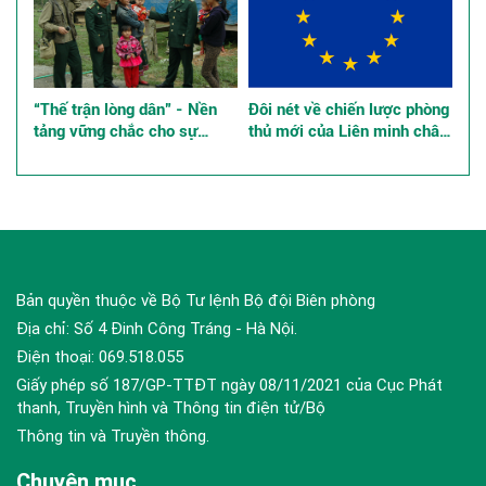
“Thế trận lòng dân” - Nền
Đôi nét về chiến lược phòng
tảng vững chắc cho sự
thủ mới của Liên minh châu
nghiệp xây dựng và bảo vệ
Âu, những tác động đến an
Tổ quốc ở các tỉnh, thành
ninh khu vực và quốc tế
phố phía Nam
Bản quyền thuộc về Bộ Tư lệnh Bộ đội Biên phòng
Địa chỉ: Số 4 Đinh Công Tráng - Hà Nội.
Điện thoại: 069.518.055
Giấy phép số 187/GP-TTĐT ngày 08/11/2021 của Cục Phát
thanh, Truyền hình và Thông tin điện tử/Bộ
Thông tin và Truyền thông.
Chuyên mục