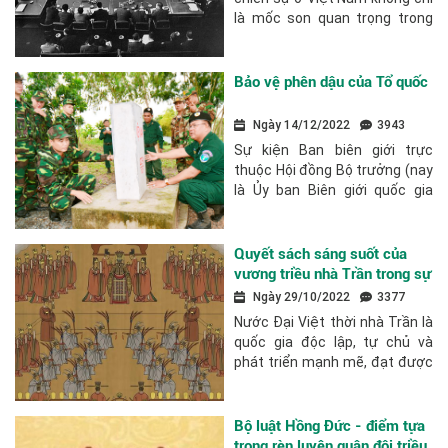
là mốc son quan trọng trong
cuộc đấu tranh giành độc lập,
tự do của dân tộc Việt Nam
trong thế kỷ XX, mà còn là sự
Bảo vệ phên dậu của Tổ quốc
kiện...
Ngày 14/12/2022
3943
Sự kiện Ban biên giới trực
thuộc Hội đồng Bộ trưởng (nay
là Ủy ban Biên giới quốc gia
trực thuộc Bộ Ngoại giao) ra
đời vào ngày 6/10 đúng 45
năm trước đây không phải là
Quyết sách sáng suốt của
ngày lễ lớn so với...
vương triều nhà Trần trong sự
nghiệp dựng nước và giữ
Ngày 29/10/2022
3377
nước
Nước Đại Việt thời nhà Trần là
quốc gia độc lập, tự chủ và
phát triển mạnh mẽ, đạt được
nhiều thành tựu to lớn trên các
lĩnh vực: chính trị, quân sự, kinh
tế, văn hóa, xã hội. Có...
Bộ luật Hồng Đức - điểm tựa
trong rèn luyện quân đội triều