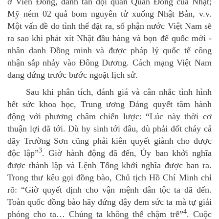
ở Viễn Đông, đánh tan đội quân Quan Đông của Nhật;
Mỹ ném 02 quả bom nguyên tử xuống Nhật Bản, v.v.
Một vấn đề do tình thế đặt ra, số phận nước Việt Nam sẽ
ra sao khi phát xít Nhật đầu hàng và bọn đế quốc mới -
nhân danh Đồng minh và được pháp lý quốc tế công
nhận sắp nhảy vào Đông Dương. Cách mạng Việt Nam
đang đứng trước bước ngoặt lịch sử.
Sau khi phân tích, đánh giá và cân nhắc tình hình
hết sức khoa học, Trung ương Đảng quyết tâm hành
động với phương châm chiến lược: “Lúc này thời cơ
thuận lợi đã tới. Dù hy sinh tới đâu, dù phải đốt cháy cả
dãy Trường Sơn cũng phải kiên quyết giành cho được
3
độc lập”
. Giờ hành động đã đến, Ủy ban khởi nghĩa
được thành lập và Lệnh Tổng khởi nghĩa được ban ra.
Trong thư kêu gọi đồng bào, Chủ tịch Hồ Chí Minh chỉ
rõ: “Giờ quyết định cho vận mệnh dân tộc ta đã đến.
Toàn quốc đồng bào hãy đứng dậy đem sức ta mà tự giải
4
phóng cho ta… Chúng ta không thể chậm trễ”
. Cuộc