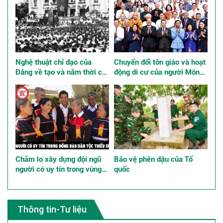
Nghệ thuật chỉ đạo của
Chuyển đổi tôn giáo và hoạt
Đảng về tạo và nắm thời cơ,
động di cư của người Mông
giành thắng lợi trong Cách
ở Việt Nam
mạng Tháng Tám năm 1945
Chăm lo xây dựng đội ngũ
Bảo vệ phên dậu của Tổ
người có uy tín trong vùng
quốc
đồng bào dân tộc thiểu số
góp phần thực hiện tốt chính
sách dân tộc
Thông tin-Tư liệu