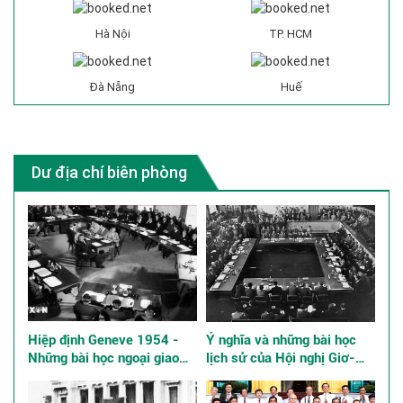
Hà Nội
TP. HCM
Đà Nẵng
Huế
Dư địa chí biên phòng
Hiệp định Geneve 1954 -
Ý nghĩa và những bài học
Những bài học ngoại giao
lịch sử của Hội nghị Giơ-
kinh điển
ne-vơ về Đông Dương năm
1954