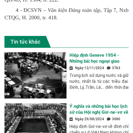
4 - ĐCSVN –
Văn kiện Đảng toàn tập
, Tập 7, Nxb
CTQG, H. 2000, tr. 418.
Tin tức khác
Hiệp định Geneve 1954 -
Những bài học ngoại giao
kinh điển
Ngày 12/11/2024
3763
Trong lịch sử dựng nước và giữ
nước, nhất là từ các triều đại:
Đinh, Lý, Trần, Lê,… đến thời đại
Hồ Chí Minh, dân tộc ta đã
khẳng định ý chí bất khuất
trong chiến đấu cũng như
Ý nghĩa và những bài học lịch
tinh...
sử của Hội nghị Giơ-ne-vơ về
Đông Dương năm 1954
Ngày 29/08/2024
3080
Hiệp định Giơ-ne-vơ về đình chỉ
chiến sự ở Việt Nam không chỉ