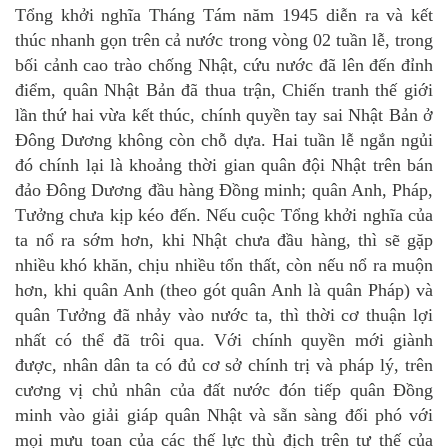
Tổng khởi nghĩa Tháng Tám năm 1945 diễn ra và kết
thúc nhanh gọn trên cả nước trong vòng 02 tuần lễ, trong
bối cảnh cao trào chống Nhật, cứu nước đã lên đến đỉnh
điểm, quân Nhật Bản đã thua trận, Chiến tranh thế giới
lần thứ hai vừa kết thúc, chính quyền tay sai Nhật Bản ở
Đông Dương không còn chỗ dựa. Hai tuần lễ ngắn ngủi
đó chính lại là khoảng thời gian quân đội Nhật trên bán
đảo Đông Dương đầu hàng Đồng minh; quân Anh, Pháp,
Tưởng chưa kịp kéo đến. Nếu cuộc Tổng khởi nghĩa của
ta nổ ra sớm hơn, khi Nhật chưa đầu hàng, thì sẽ gặp
nhiều khó khăn, chịu nhiều tổn thất, còn nếu nổ ra muộn
hơn, khi quân Anh (theo gót quân Anh là quân Pháp) và
quân Tưởng đã nhảy vào nước ta, thì thời cơ thuận lợi
nhất có thể đã trôi qua. Với chính quyền mới giành
được, nhân dân ta có đủ cơ sở chính trị và pháp lý, trên
cương vị chủ nhân của đất nước đón tiếp quân Đồng
minh vào giải giáp quân Nhật và sẵn sàng đối phó với
mọi mưu toan của các thế lực thù địch trên tư thế của