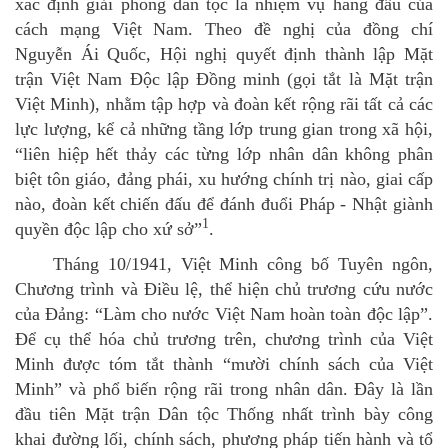
xác định giải phóng dân tộc là nhiệm vụ hàng đầu của
cách mạng Việt Nam. Theo đề nghị của đồng chí
Nguyễn Ái Quốc, Hội nghị quyết định thành lập Mặt
trận Việt Nam Độc lập Đồng minh (gọi tắt là Mặt trận
Việt Minh), nhằm tập hợp và đoàn kết rộng rãi tất cả các
lực lượng, kể cả những tầng lớp trung gian trong xã hội,
“liên hiệp hết thảy các từng lớp nhân dân không phân
biệt tôn giáo, đảng phái, xu hướng chính trị nào, giai cấp
nào, đoàn kết chiến đấu để đánh đuổi Pháp - Nhật giành
1
quyền độc lập cho xứ sở”
.
Tháng 10/1941, Việt Minh công bố Tuyên ngôn,
Chương trình và Điều lệ, thể hiện chủ trương cứu nước
của Đảng: “Làm cho nước Việt Nam hoàn toàn độc lập”.
Để cụ thể hóa chủ trương trên, chương trình của Việt
Minh được tóm tắt thành “mười chính sách của Việt
Minh” và phổ biến rộng rãi trong nhân dân. Đây là lần
đầu tiên Mặt trận Dân tộc Thống nhất trình bày công
khai đường lối, chính sách, phương pháp tiến hành và tổ