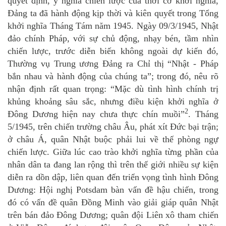
quyết định, ý nghĩa chiến lược của thời cơ khởi nghĩa,
Đảng ta đã hành động kịp thời và kiên quyết trong Tổng
khởi nghĩa Tháng Tám năm 1945. Ngày 09/3/1945, Nhật
đảo chính Pháp, với sự chủ động, nhạy bén, tầm nhìn
chiến lược, trước diễn biến không ngoài dự kiến đó,
Thường vụ Trung ương Đảng ra Chỉ thị “Nhật - Pháp
bắn nhau và hành động của chúng ta”; trong đó, nêu rõ
nhận định rất quan trọng: “Mặc dù tình hình chính trị
khủng khoảng sâu sắc, nhưng điều kiện khởi nghĩa ở
2
Đông Dương hiện nay chưa thực chín muồi”
. Tháng
5/1945, trên chiến trường châu Âu, phát xít Đức bại trận;
ở châu Á, quân Nhật buộc phải lui về thế phòng ngự
chiến lược. Giữa lúc cao trào khởi nghĩa từng phần của
nhân dân ta đang lan rộng thì trên thế giới nhiều sự kiện
diễn ra dồn dập, liên quan đến triển vọng tình hình Đông
Dương: Hội nghị Potsdam bàn vấn đề hậu chiến, trong
đó có vấn đề quân Đồng Minh vào giải giáp quân Nhật
trên bán đảo Đông Dương; quân đội Liên xô tham chiến