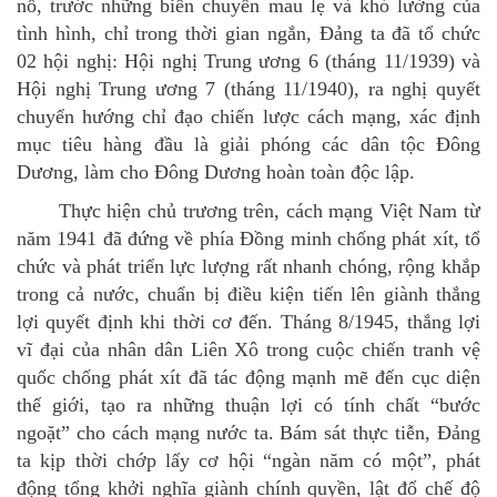
nổ, trước những biến chuyển mau lẹ và khó lường của
tình hình, chỉ trong thời gian ngắn, Đảng ta đã tổ chức
02 hội nghị: Hội nghị Trung ương 6 (tháng 11/1939) và
Hội nghị Trung ương 7 (tháng 11/1940), ra nghị quyết
chuyển hướng chỉ đạo chiến lược cách mạng, xác định
mục tiêu hàng đầu là giải phóng các dân tộc Đông
Dương, làm cho Đông Dương hoàn toàn độc lập.
Thực hiện chủ trương trên, cách mạng Việt Nam từ
năm 1941 đã đứng về phía Đồng minh chống phát xít, tổ
chức và phát triển lực lượng rất nhanh chóng, rộng khắp
trong cả nước, chuẩn bị điều kiện tiến lên giành thắng
lợi quyết định khi thời cơ đến. Tháng 8/1945, thắng lợi
vĩ đại của nhân dân Liên Xô trong cuộc chiến tranh vệ
quốc chống phát xít đã tác động mạnh mẽ đến cục diện
thế giới, tạo ra những thuận lợi có tính chất “bước
ngoặt” cho cách mạng nước ta. Bám sát thực tiễn, Đảng
ta kịp thời chớp lấy cơ hội “ngàn năm có một”, phát
động tổng khởi nghĩa giành chính quyền, lật đổ chế độ