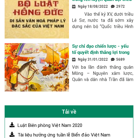
Lê Sơ
Ngày 18/08/2022
2972
Vào thế kỷ XV, dưới triều
Lê Sơ, nước ta đã sớm xây
dựng nên bộ “Quốc triều Hình
luật” (luật Hồng Đức) để trị vì
đất nước. Tuy còn sơ...
Sự chỉ đạo chiến lược - yếu
tố quyết định thắng lợi trong
ba cuộc kháng chiến chống
Ngày 31/01/2022
5689
Mông – Nguyên
Với ba lần đánh thắng quân
Mông – Nguyên xâm lược,
Quân và dân nhà Trần đã làm
nên những mốc son chói lọi
trong lịch sử dựng nước và giữ
nước hào hùng của dân tộc.
Thắng lợi đó là minh...
Tải về
Luật Biên phòng Việt Nam 2020
Tài liệu hưởng ứng tuần lễ Biển đảo Việt Nam