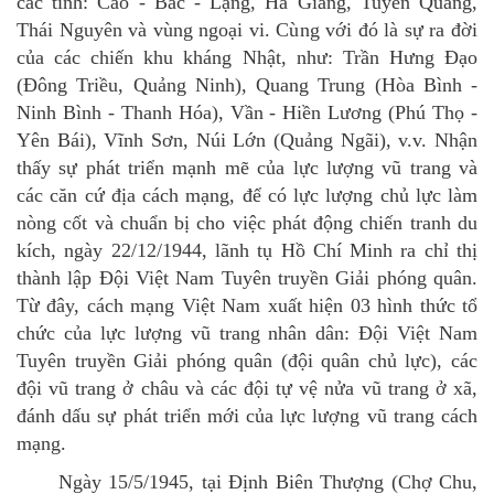
các tỉnh: Cao - Bắc - Lạng, Hà Giang, Tuyên Quang,
Thái Nguyên và vùng ngoại vi. Cùng với đó là sự ra đời
của các chiến khu kháng Nhật, như: Trần Hưng Ðạo
(Ðông Triều, Quảng Ninh), Quang Trung (Hòa Bình -
Ninh Bình - Thanh Hóa), Vần - Hiền Lương (Phú Thọ -
Yên Bái), Vĩnh Sơn, Núi Lớn (Quảng Ngãi), v.v. Nhận
thấy sự phát triển mạnh mẽ của lực lượng vũ trang và
các căn cứ địa cách mạng, để có lực lượng chủ lực làm
nòng cốt và chuẩn bị cho việc phát động chiến tranh du
kích, ngày 22/12/1944, lãnh tụ Hồ Chí Minh ra chỉ thị
thành lập Đội Việt Nam Tuyên truyền Giải phóng quân.
Từ đây, cách mạng Việt Nam xuất hiện 03 hình thức tổ
chức của lực lượng vũ trang nhân dân: Đội Việt Nam
Tuyên truyền Giải phóng quân (đội quân chủ lực), các
đội vũ trang ở châu và các đội tự vệ nửa vũ trang ở xã,
đánh dấu sự phát triển mới của lực lượng vũ trang cách
mạng.
Ngày 15/5/1945, tại Định Biên Thượng (Chợ Chu,