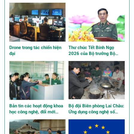
Drone trong tác chiến hiện
Thư chúc Tết Bính Ngọ
đại
2026 của Bộ trưởng Bộ
Quốc phòng
Bản tin các hoạt động khoa
Bộ đội Biên phòng Lai Châu:
học công nghệ, đổi mới
Ứng dụng công nghệ số
sáng tạo và chuyển đổi số
quản lý tư tưởng bộ đội