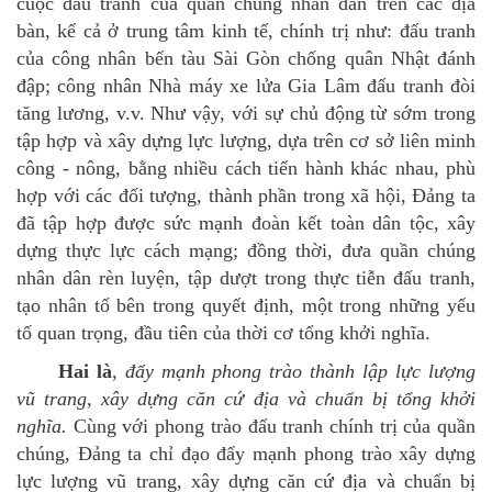
cuộc đấu tranh của quần chúng nhân dân trên các địa
bàn, kể cả ở trung tâm kinh tế, chính trị như: đấu tranh
của công nhân bến tàu Sài Gòn chống quân Nhật đánh
đập; công nhân Nhà máy xe lửa Gia Lâm đấu tranh đòi
tăng lương, v.v. Như vậy, với sự chủ động từ sớm trong
tập hợp và xây dựng lực lượng, dựa trên cơ sở liên minh
công - nông, bằng nhiều cách tiến hành khác nhau, phù
hợp với các đối tượng, thành phần trong xã hội, Đảng ta
đã tập hợp được sức mạnh đoàn kết toàn dân tộc, xây
dựng thực lực cách mạng; đồng thời, đưa quần chúng
nhân dân rèn luyện, tập dượt trong thực tiễn đấu tranh,
tạo nhân tố bên trong quyết định, một trong những yếu
tố quan trọng, đầu tiên của thời cơ tổng khởi nghĩa.
Hai là
,
đẩy mạnh phong trào thành lập lực lượng
vũ trang, xây dựng căn cứ địa và chuẩn bị tổng khởi
nghĩa.
Cùng với phong trào đấu tranh chính trị của quần
chúng, Đảng ta chỉ đạo đẩy mạnh phong trào xây dựng
lực lượng vũ trang, xây dựng căn cứ địa và chuẩn bị