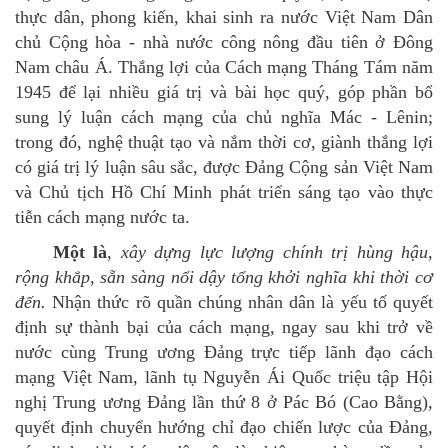
thực dân, phong kiến, khai sinh ra nước Việt Nam Dân
chủ Cộng hòa - nhà nước công nông đầu tiên ở Đông
Nam châu Á. Thắng lợi của Cách mạng Tháng Tám năm
1945 để lại nhiều giá trị và bài học quý, góp phần bổ
sung lý luận cách mạng của chủ nghĩa Mác - Lênin;
trong đó, nghệ thuật tạo và nắm thời cơ, giành thắng lợi
có giá trị lý luận sâu sắc, được Đảng Cộng sản Việt Nam
và Chủ tịch Hồ Chí Minh phát triển sáng tạo vào thực
tiễn cách mạng nước ta.
Một là
,
xây dựng lực lượng chính trị hùng hậu,
rộng khắp, sẵn sàng nổi dậy tổng khởi nghĩa khi thời cơ
đến.
Nhận thức rõ quần chúng nhân dân là yếu tố quyết
định sự thành bại của cách mạng, ngay sau khi trở về
nước cùng Trung ương Đảng trực tiếp lãnh đạo cách
mạng Việt Nam, lãnh tụ Nguyễn Ái Quốc triệu tập Hội
nghị Trung ương Đảng lần thứ 8 ở Pác Bó (Cao Bằng),
quyết định chuyển hướng chỉ đạo chiến lược của Đảng,