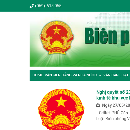
(069). 518.055
HOME
VĂN KIỆN ĐẢNG VÀ NHÀ NƯỚC
VĂN BẢN LUẬT
Nghị quyết số 2
kinh tế khu vực b
Ngày 27/05/2
CHÍNH PHỦ Căn cứ
Luật Biên phòng V