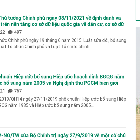
Thủ tướng Chính phủ ngày 08/11/2021 về định danh và
 trên nền tảng cơ sở dữ liệu quốc gia về dân cư, cơ sở dữ
ng dân và cơ sở dữ liệu quốc gia về xuất nhập cảnh
022
497
ức Chính phủ ngày 19 tháng 6 năm 2015; Luật sửa đổi, bổ sung
uật Tổ chức Chính phủ và Luật Tổ chức chính...
 chuẩn Hiệp ước bổ sung Hiệp ước hoạch định BGQG năm
c bổ sung năm 2005 và Nghị định thư PGCM biên giới
iữa nước Cộng hòa xã hội chủ nghĩa Việt Nam và
021
767
/2019/QH14 ngày 27/11/2019 phê chuẩn Hiệp ước bổ sung Hiệp
GQG năm 1985 và Hiệp ước bổ sung năm 2005...
2-NQ/TW của Bộ Chính trị ngày 27/9/2019 về một số chủ