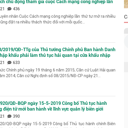
ách chủ động tham gia cuộc Cách mạng công nghiệp lần
021
436
C
nguyên nhân Cuộc Cách mạng công nghiệp lần thứ tư mở ra nhiều
cũng đặt ra nhiều thách thức đối với mỗi quốc...
23/2019/QĐ-TTg của Thủ tướng Chính phủ Ban hành Danh
ập khẩu phải làm thủ tục hải quan tại cửa khẩu nhập
021
633
hức Chính phủ ngày 19 tháng 6 năm 2015; Căn cứ Luật Hải quan
ăm 2014; Căn cứ Nghị định số 08/2015/NĐ-CP ngày 21...
 1920/QĐ-BQP ngày 15-5-2019 Công bố Thủ tục hành
 điện tử mới ban hành về lĩnh vực quản lý biên giới
chức năng quản lý của Bộ Quốc phòng
021
390
920/QĐ-BQP ngày 15-5-2019 Công bố Thủ tục hành chính Biên