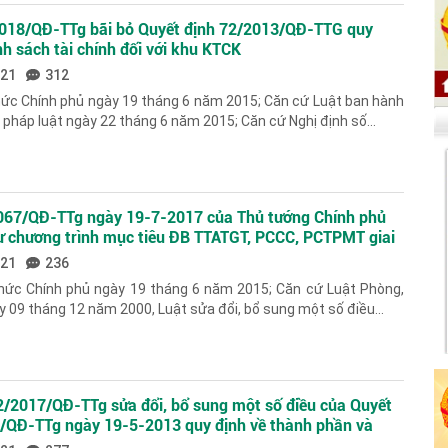
2018/QĐ-TTg bãi bỏ Quyết định 72/2013/QĐ-TTG quy
nh sách tài chính đối với khu KTCK
021
312
hức Chính phủ ngày 19 tháng 6 năm 2015; Căn cứ Luật ban hành
pháp luật ngày 22 tháng 6 năm 2015; Căn cứ Nghị định số...
1067/QĐ-TTg ngày 19-7-2017 của Thủ tướng Chính phủ
ư chương trình mục tiêu ĐB TTATGT, PCCC, PCTPMT giai
20
021
236
hức Chính phủ ngày 19 tháng 6 năm 2015; Căn cứ Luật Phòng,
 09 tháng 12 năm 2000, Luật sửa đổi, bổ sung một số điều...
2/2017/QĐ-TTg sửa đổi, bổ sung một số điều của Quyết
3/QĐ-TTg ngày 19-5-2013 quy định về thành phần và
n hạn của HĐPH phổ biến, GDPL