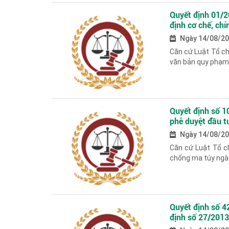
Quyết định 01/
định cơ chế, chí
Ngày 14/08/2
Căn cứ Luật Tổ c
văn bản quy phạm 
Quyết định số 
phê duyệt đầu t
đoạn 2016 - 20
Ngày 14/08/2
Căn cứ Luật Tổ c
chống ma túy ngày
Quyết định số 4
định số 27/201
nhiệm vụ, quyề