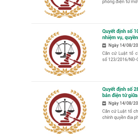
phòng điện tử mới 
Quyết định số 
nhiệm vụ, quyền
trực thuộc Bộ N
Ngày 14/08/2
Căn cứ Luật tổ c
số 123/2016/NĐ-CP
Quyết định số 2
bản điện tử giữ
Ngày 14/08/2
Căn cứ Luật tổ c
chính quyền địa p