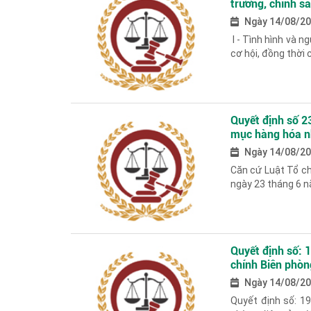
trương, chính s
thứ tư
Ngày 14/08/2
I - Tình hình và 
cơ hội, đồng thời 
Quyết định số 
mục hàng hóa nh
Ngày 14/08/2
Căn cứ Luật Tổ c
ngày 23 tháng 6 n
Quyết định số:
chính Biên phòng
thuộc phạm vi 
Ngày 14/08/2
Quyết định số: 1