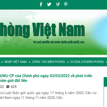
BĐBP VIỆT NAM
CÔNG TÁC BIÊN PHÒNG
DƯ ĐỊA CHỈ BIÊN PHÒNG
3/NQ-CP của Chính phủ ngày 02/03/2022 về phát triển
iên giới đất liền
022
629
 Luật Biên giới quốc gia ngày 17 tháng 6 năm 2003; Căn cứ
iệt Nam ngày 11 tháng 11 năm 2020; Căn...