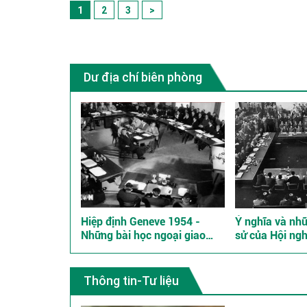
1
2
3
>
Dư địa chí biên phòng
Hiệp định Geneve 1954 -
Ý nghĩa và nhữ
Những bài học ngoại giao
sử của Hội ngh
kinh điển
Đông Dương n
Thông tin-Tư liệu