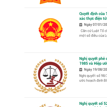
Quyết định của 
xác thực điện tử
liệu căn cước cô
Ngày 07/01/2
Căn cứ Luật Tổ ch
một số điều của L
Nghị quyết phê
1985 và Hiệp ướ
trên đất liền g
Ngày 19/08/2
Campuchia
Nghị quyết số 98
ước hoạch định B
Nghị quyết số 5