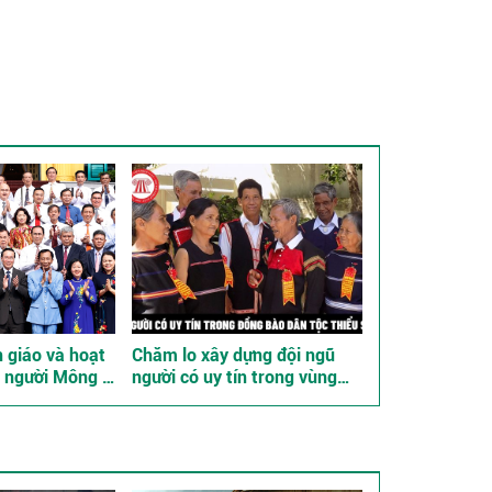
 giáo và hoạt
Chăm lo xây dựng đội ngũ
a người Mông ở
người có uy tín trong vùng
đồng bào dân tộc thiểu số
góp phần thực hiện tốt chính
sách dân tộc