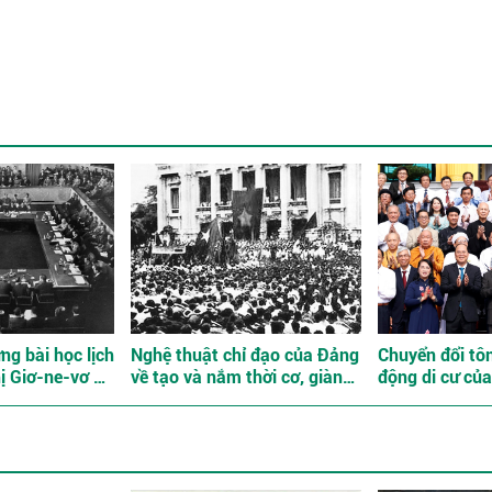
ng bài học lịch
Nghệ thuật chỉ đạo của Đảng
Chuyển đổi tôn
ị Giơ-ne-vơ về
về tạo và nắm thời cơ, giành
động di cư củ
ăm 1954
thắng lợi trong Cách mạng
Việt Nam
Tháng Tám năm 1945