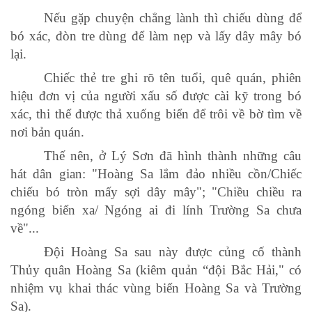
Nếu gặp chuyện chẳng lành thì chiếu dùng để
bó xác, đòn tre dùng để làm nẹp và lấy dây mây bó
lại.
Chiếc thẻ tre ghi rõ tên tuổi, quê quán, phiên
hiệu đơn vị của người xấu số được cài kỹ trong bó
xác, thi thể được thả xuống biển để trôi về bờ tìm về
nơi bản quán.
Thế nên, ở Lý Sơn đã hình thành những câu
hát dân gian: "Hoàng Sa lắm đảo nhiều cồn/Chiếc
chiếu bó tròn mấy sợi dây mây"; "Chiều chiều ra
ngóng biển xa/ Ngóng ai đi lính Trường Sa chưa
về"...
Đội Hoàng Sa sau này được củng cố thành
Thủy quân Hoàng Sa (kiêm quản “đội Bắc Hải," có
nhiệm vụ khai thác vùng biển Hoàng Sa và Trường
Sa).