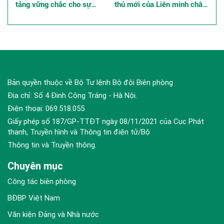
tảng vững chắc cho sự
thủ mới của Liên minh châu
nghiệp xây dựng và bảo vệ
Âu, những tác động đến an
Tổ quốc ở các tỉnh, thành
ninh khu vực và quốc tế
phố phía Nam
Bản quyền thuộc về Bộ Tư lệnh Bộ đội Biên phòng
Địa chỉ: Số 4 Đinh Công Tráng - Hà Nội.
Điện thoại: 069.518.055
Giấy phép số 187/GP-TTĐT ngày 08/11/2021 của Cục Phát
thanh, Truyền hình và Thông tin điện tử/Bộ
Thông tin và Truyền thông.
Chuyên mục
Công tác biên phòng
BĐBP Việt Nam
Văn kiện Đảng và Nhà nước