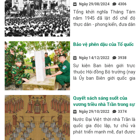
thắng lợi trong Cách mạng
Ngày 29/08/2024
4306
Tháng Tám năm 1945
Tổng khởi nghĩa Tháng Tám
năm 1945 đã lật đổ chế độ
thực dân - phong kiến, đưa dân
tộc ta bước sang một kỷ
nguyên mới - kỷ nguyên độc
lập dân tộc gắn liền với chủ
Bảo vệ phên dậu của Tổ quốc
nghĩa xã hội. Thắng...
Ngày 14/12/2022
3938
Sự kiện Ban biên giới trực
thuộc Hội đồng Bộ trưởng (nay
là Ủy ban Biên giới quốc gia
trực thuộc Bộ Ngoại giao) ra
đời vào ngày 6/10 đúng 45
năm trước đây không phải là
Quyết sách sáng suốt của
ngày lễ lớn so với...
vương triều nhà Trần trong sự
nghiệp dựng nước và giữ
Ngày 29/10/2022
3374
nước
Nước Đại Việt thời nhà Trần là
quốc gia độc lập, tự chủ và
phát triển mạnh mẽ, đạt được
nhiều thành tựu to lớn trên các