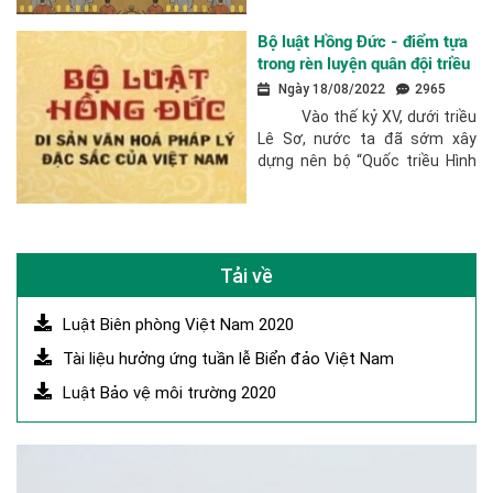
lĩnh vực: chính trị, quân sự, kinh
tế, văn hóa, xã hội. Có...
Bộ luật Hồng Đức - điểm tựa
trong rèn luyện quân đội triều
Lê Sơ
Ngày 18/08/2022
2965
Vào thế kỷ XV, dưới triều
Lê Sơ, nước ta đã sớm xây
dựng nên bộ “Quốc triều Hình
luật” (luật Hồng Đức) để trị vì
đất nước. Tuy còn sơ...
Tải về
Luật Biên phòng Việt Nam 2020
Tài liệu hưởng ứng tuần lễ Biển đảo Việt Nam
Luật Bảo vệ môi trường 2020