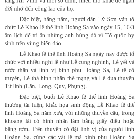
làng An Vĩnh và một số dinh, miếu thờ khác để ngàn
đời nhớ đến công lao của họ.
Đặc biệt, hằng năm, người dân Lý Sơn vẫn tổ
chức Lễ Khao lề thế lính Hoàng Sa vào ngày 15, 16/3
âm lịch để tri ân những anh hùng đã vì Tổ quốc hy
sinh trên vùng biển đảo.
Lễ Khao lề thế lính Hoàng Sa ngày nay được tổ
chức với nhiều nghi lễ như Lễ cung nghinh, Lễ yết và
rước thần và linh vị binh phu Hoàng Sa, Lễ tế cổ
truyền, Lễ thả hình nhân thế mạng và Lễ đua thuyền
Tứ linh (Lân, Long, Quy, Phụng).
Đặc biệt, buổi Lễ Khao lề thế lính Hoàng Sa
thường tái hiện, khắc họa sinh động Lễ Khao lề thế
lính Hoàng Sa năm xưa, với những thuyền câu, trong
khoang lái có hình nhân làm bằng giấy điều hoặc
bằng rơm. Trên thuyền có đặt linh vị của người lính
Hoàng Sa, cùng các vật lễ mà binh phu Hoàng Sa