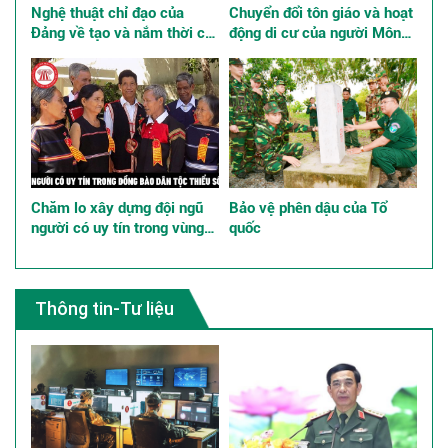
Nghệ thuật chỉ đạo của
Chuyển đổi tôn giáo và hoạt
Đảng về tạo và nắm thời cơ,
động di cư của người Mông
giành thắng lợi trong Cách
ở Việt Nam
mạng Tháng Tám năm 1945
Chăm lo xây dựng đội ngũ
Bảo vệ phên dậu của Tổ
người có uy tín trong vùng
quốc
đồng bào dân tộc thiểu số
góp phần thực hiện tốt chính
sách dân tộc
Thông tin-Tư liệu