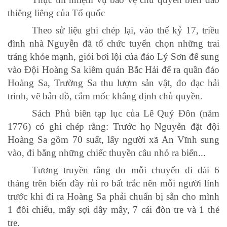
thiêng liêng của Tổ quốc
Theo sử liệu ghi chép lại, vào thế kỷ 17, triều
đình nhà Nguyễn đã tổ chức tuyển chọn những trai
tráng khỏe mạnh, giỏi bơi lội của đảo Lý Sơn để sung
vào Đội Hoàng Sa kiêm quản Bắc Hải để ra quần đảo
Hoàng Sa, Trường Sa thu lượm sản vật, đo đạc hải
trình, vẽ bản đồ, cắm mốc khẳng định chủ quyền.
Sách Phủ biên tạp lục của Lê Quý Đôn (năm
1776) có ghi chép rằng: Trước họ Nguyễn đặt đội
Hoàng Sa gồm 70 suất, lấy người xã An Vĩnh sung
vào, đi bằng những chiếc thuyền câu nhỏ ra biển...
Tương truyền rằng do mỗi chuyến đi dài 6
tháng trên biển đầy rủi ro bất trắc nên mỗi người lính
trước khi đi ra Hoàng Sa phải chuẩn bị sẵn cho mình
1 đôi chiếu, mấy sợi dây mây, 7 cái đòn tre và 1 thẻ
tre.