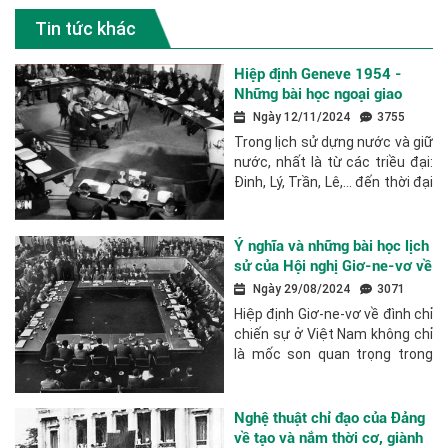
Tin tức khác
Hiệp định Geneve 1954 -
Những bài học ngoại giao
kinh điển
Ngày 12/11/2024
3755
Trong lịch sử dựng nước và giữ
nước, nhất là từ các triều đại:
Đinh, Lý, Trần, Lê,… đến thời đại
Hồ Chí Minh, dân tộc ta đã
khẳng định ý chí bất khuất
trong chiến đấu cũng như
Ý nghĩa và những bài học lịch
tinh...
sử của Hội nghị Giơ-ne-vơ về
Đông Dương năm 1954
Ngày 29/08/2024
3071
Hiệp định Giơ-ne-vơ về đình chỉ
chiến sự ở Việt Nam không chỉ
là mốc son quan trọng trong
cuộc đấu tranh giành độc lập,
tự do của dân tộc Việt Nam
trong thế kỷ XX, mà còn là sự
Nghệ thuật chỉ đạo của Đảng
kiện...
về tạo và nắm thời cơ, giành