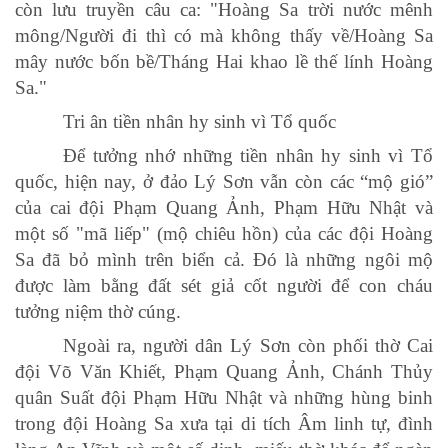
còn lưu truyền câu ca: "Hoàng Sa trời nước mênh
mông/Người đi thì có mà không thấy về/Hoàng Sa
mây nước bốn bề/Tháng Hai khao lề thế lính Hoàng
Sa."
Tri ân tiền nhân hy sinh vì Tổ quốc
Để tưởng nhớ những tiền nhân hy sinh vì Tổ
quốc, hiện nay, ở đảo Lý Sơn vẫn còn các “mộ gió”
của cai đội Phạm Quang Ảnh, Phạm Hữu Nhật và
một số "mã liếp" (mộ chiêu hồn) của các đội Hoàng
Sa đã bỏ mình trên biển cả. Đó là những ngôi mộ
được làm bằng đất sét giả cốt người để con cháu
tưởng niệm thờ cúng.
Ngoài ra, người dân Lý Sơn còn phối thờ Cai
đội Võ Văn Khiết, Phạm Quang Ảnh, Chánh Thủy
quân Suất đội Phạm Hữu Nhật và những hùng binh
trong đội Hoàng Sa xưa tại di tích Âm linh tự, đình