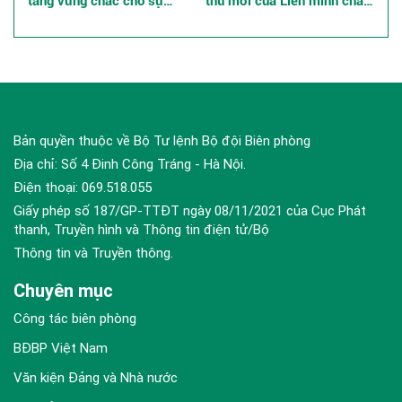
tảng vững chắc cho sự
thủ mới của Liên minh châu
nghiệp xây dựng và bảo vệ
Âu, những tác động đến an
Tổ quốc ở các tỉnh, thành
ninh khu vực và quốc tế
phố phía Nam
Bản quyền thuộc về Bộ Tư lệnh Bộ đội Biên phòng
Địa chỉ: Số 4 Đinh Công Tráng - Hà Nội.
Điện thoại: 069.518.055
Giấy phép số 187/GP-TTĐT ngày 08/11/2021 của Cục Phát
thanh, Truyền hình và Thông tin điện tử/Bộ
Thông tin và Truyền thông.
Chuyên mục
Công tác biên phòng
BĐBP Việt Nam
Văn kiện Đảng và Nhà nước