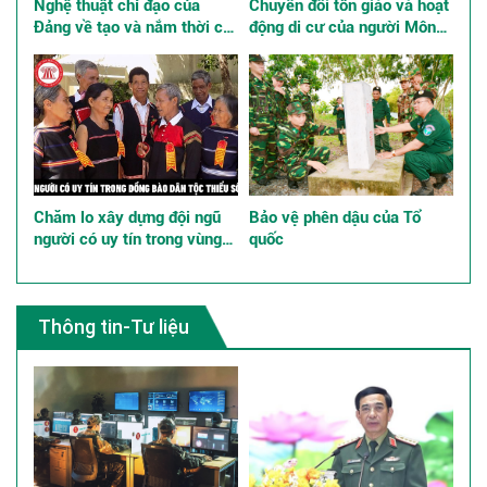
Nghệ thuật chỉ đạo của
Chuyển đổi tôn giáo và hoạt
Đảng về tạo và nắm thời cơ,
động di cư của người Mông
giành thắng lợi trong Cách
ở Việt Nam
mạng Tháng Tám năm 1945
Chăm lo xây dựng đội ngũ
Bảo vệ phên dậu của Tổ
người có uy tín trong vùng
quốc
đồng bào dân tộc thiểu số
góp phần thực hiện tốt chính
sách dân tộc
Thông tin-Tư liệu