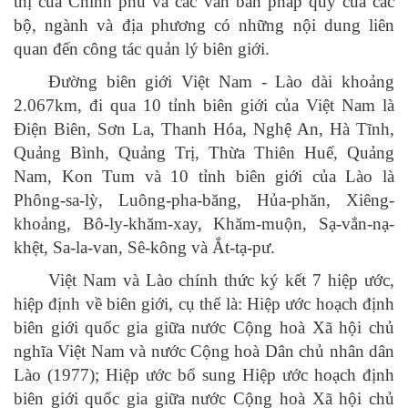
thị của Chính phủ và các văn bản pháp quy của các
bộ, ngành và địa phương có những nội dung liên
quan đến công tác quản lý biên giới.
Đường biên giới Việt Nam - Lào dài khoảng
2.067km, đi qua 10 tỉnh biên giới của Việt Nam là
Điện Biên, Sơn La, Thanh Hóa, Nghệ An, Hà Tĩnh,
Quảng Bình, Quảng Trị, Thừa Thiên Huế, Quảng
Nam, Kon Tum và 10 tỉnh biên giới của Lào là
Phông-sa-lỳ, Luông-pha-băng, Hủa-phăn, Xiêng-
khoảng, Bô-ly-khăm-xay, Khăm-muộn, Sạ-vắn-nạ-
khệt, Sa-la-van, Sê-kông và Ắt-tạ-pư.
Việt Nam và Lào chính thức ký kết 7 hiệp ước,
hiệp định về biên giới, cụ thể là: Hiệp ước hoạch định
biên giới quốc gia giữa nước Cộng hoà Xã hội chủ
nghĩa Việt Nam và nước Cộng hoà Dân chủ nhân dân
Lào (1977); Hiệp ước bổ sung Hiệp ước hoạch định
biên giới quốc gia giữa nước Cộng hoà Xã hội chủ