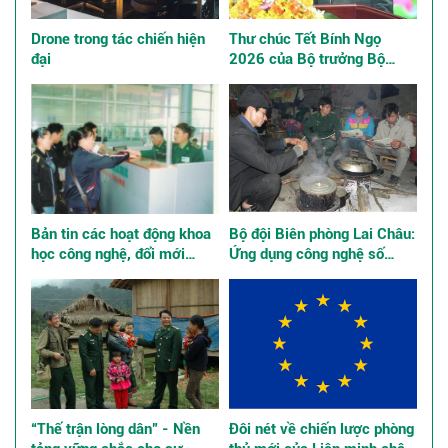
Drone trong tác chiến hiện
Thư chúc Tết Bính Ngọ
đại
2026 của Bộ trưởng Bộ
Quốc phòng
Bản tin các hoạt động khoa
Bộ đội Biên phòng Lai Châu:
học công nghệ, đổi mới
Ứng dụng công nghệ số
sáng tạo và chuyển đổi số
quản lý tư tưởng bộ đội
“Thế trận lòng dân” - Nền
Đôi nét về chiến lược phòng