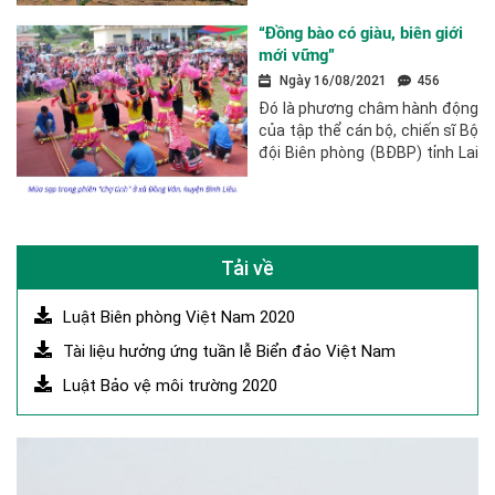
dịch Covid-19, cán bộ, chiến sĩ
Bộ đội Biên phòng (BĐBP) tỉnh
“Đồng bào có giàu, biên giới
Quảng Ninh luôn...
mới vững”
Ngày 16/08/2021
456
Đó là phương châm hành động
của tập thể cán bộ, chiến sĩ Bộ
đội Biên phòng (BĐBP) tỉnh Lai
Châu những năm qua. Với tinh
thần trách nhiệm cao, bằng
nhiều hành động thiết thực,
những người...
Tải về
Luật Biên phòng Việt Nam 2020
Tài liệu hưởng ứng tuần lễ Biển đảo Việt Nam
Luật Bảo vệ môi trường 2020