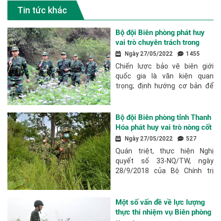
Tin tức khác
Bộ đội Biên phòng phát huy
vai trò chuyên trách trong
thực hiện chiến lược bảo vệ
Ngày 27/05/2022
1455
biên giới quốc gia
Chiến lược bảo vệ biên giới
quốc gia là văn kiện quan
trọng; định hướng cơ bản để
toàn Đảng, toàn dân, toàn
quân triển khai thực hiện
nhiệm vụ bảo vệ chủ quyền
Bộ đội Biên phòng tỉnh Thanh
lãnh thổ, biên giới...
Hóa phát huy vai trò nòng cốt
xây dựng nền Biên phòng
Ngày 27/05/2022
527
toàn dân vững mạnh
Quán triệt, thực hiện Nghị
quyết số 33-NQ/TW, ngày
28/9/2018 của Bộ Chính trị
(khóa XII) về Chiến lược bảo vệ
biên giới quốc gia, Bộ đội Biên
phòng tỉnh Thanh Hóa đã và
Một số vấn đề về lực lượng
đang phát huy vai trò...
thực thi nhiệm vụ Biên phòng