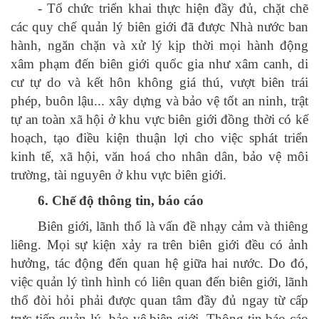
- Tổ chức triển khai thực hiện đầy đủ, chặt chẽ
các quy chế quản lý biên giới đã được Nhà nước ban
hành, ngăn chặn và xử lý kịp thời mọi hành động
xâm phạm đến biên giới quốc gia như xâm canh, di
cư tự do và kết hôn không giá thú, vượt biên trái
phép, buôn lậu... xây dựng và bảo vệ tốt an ninh, trật
tự an toàn xã hội ở khu vực biên giới đồng thời có kế
hoạch, tạo điều kiện thuận lợi cho việc sphát triển
kinh tế, xã hội, văn hoá cho nhân dân, bảo vệ môi
trường, tài nguyên ở khu vực biên giới.
6. Chế độ thông tin, báo cáo
Biên giới, lãnh thổ là vấn đề nhạy cảm và thiêng
liêng. Mọi sự kiện xảy ra trên biên giới đều có ảnh
hưởng, tác động đến quan hệ giữa hai nước. Do đó,
việc quản lý tình hình có liên quan đến biên giới, lãnh
thổ đòi hỏi phải được quan tâm đầy đủ ngay từ cấp
trực tiếp quản lý, bảo vệ biên giới. Thông tin báo cáo