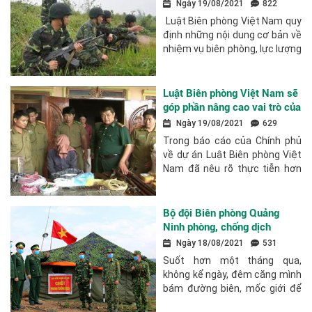
trong Luật Biên phòng Việt
Ngày 19/08/2021
822
Nam
Luật Biên phòng Việt Nam quy
định những nội dung cơ bản về
nhiệm vụ biên phòng, lực lượng
và phối hợp thực thi nhiệm vụ
biên phòng; hợp tác quốc tế về
biên phòng; lực lượng Bộ đội...
Luật Biên phòng Việt Nam sẽ
góp phần nâng cao vai trò của
lực lượng Biên phòng trong
Ngày 19/08/2021
629
đấu tranh chống tội phạm
Trong báo cáo của Chính phủ
xuyên biên giới
về dự án Luật Biên phòng Việt
Nam đã nêu rõ thực tiễn hơn
60 năm qua, Bộ đội Biên phòng
(BĐBP) đã và đang áp dụng có
hiệu quả các hình thức, biện
Bộ đội Biên phòng Quảng
pháp công tác...
Ninh phòng, chống dịch
Covid-19
Ngày 18/08/2021
531
Suốt hơn một tháng qua,
không kể ngày, đêm căng mình
bám đường biên, mốc giới để
kiểm soát tình hình lây lan của