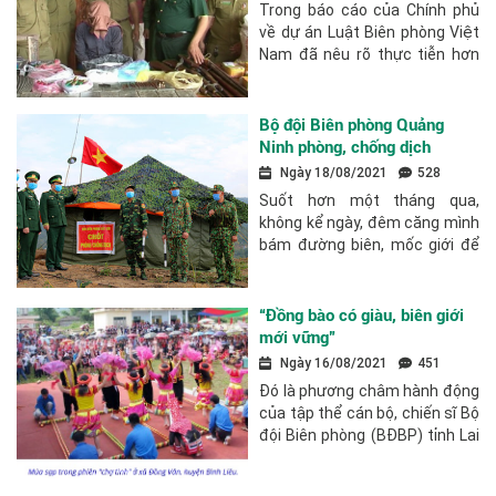
đấu tranh chống tội phạm
Trong báo cáo của Chính phủ
xuyên biên giới
về dự án Luật Biên phòng Việt
Nam đã nêu rõ thực tiễn hơn
60 năm qua, Bộ đội Biên phòng
(BĐBP) đã và đang áp dụng có
hiệu quả các hình thức, biện
Bộ đội Biên phòng Quảng
pháp công tác...
Ninh phòng, chống dịch
Covid-19
Ngày 18/08/2021
528
Suốt hơn một tháng qua,
không kể ngày, đêm căng mình
bám đường biên, mốc giới để
kiểm soát tình hình lây lan của
dịch Covid-19, cán bộ, chiến sĩ
Bộ đội Biên phòng (BĐBP) tỉnh
“Đồng bào có giàu, biên giới
Quảng Ninh luôn...
mới vững”
Ngày 16/08/2021
451
Đó là phương châm hành động
của tập thể cán bộ, chiến sĩ Bộ
đội Biên phòng (BĐBP) tỉnh Lai
Châu những năm qua. Với tinh
thần trách nhiệm cao, bằng