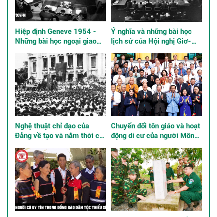
Hiệp định Geneve 1954 -
Ý nghĩa và những bài học
Những bài học ngoại giao
lịch sử của Hội nghị Giơ-
kinh điển
ne-vơ về Đông Dương năm
1954
Nghệ thuật chỉ đạo của
Chuyển đổi tôn giáo và hoạt
Đảng về tạo và nắm thời cơ,
động di cư của người Mông
giành thắng lợi trong Cách
ở Việt Nam
mạng Tháng Tám năm 1945