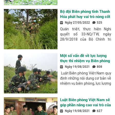
toàn Đảng, toàn dân, toàn
quân triển khai thực hiện
nhiệm vụ bảo vệ chủ quyền
Bộ đội Biên phòng tỉnh Thanh
lãnh thổ, biên giới...
Hóa phát huy vai trò nòng cốt
xây dựng nền Biên phòng
Ngày 27/05/2022
525
toàn dân vững mạnh
Quán triệt, thực hiện Nghị
quyết số 33-NQ/TW, ngày
28/9/2018 của Bộ Chính trị
(khóa XII) về Chiến lược bảo vệ
biên giới quốc gia, Bộ đội Biên
phòng tỉnh Thanh Hóa đã và
Một số vấn đề về lực lượng
đang phát huy vai trò...
thực thi nhiệm vụ Biên phòng
trong Luật Biên phòng Việt
Ngày 19/08/2021
808
Nam
Luật Biên phòng Việt Nam quy
định những nội dung cơ bản về
nhiệm vụ biên phòng, lực lượng
và phối hợp thực thi nhiệm vụ
biên phòng; hợp tác quốc tế về
biên phòng; lực lượng Bộ đội...
Luật Biên phòng Việt Nam sẽ
góp phần nâng cao vai trò của
lực lượng Biên phòng trong
Ngày 19/08/2021
627