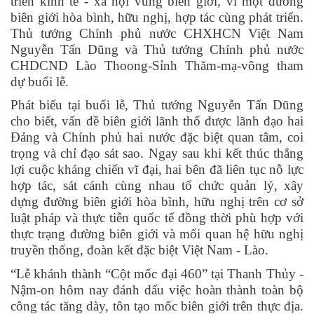
triển kinh tế - xã hội vùng biên giới, vì một đường
biên giới hòa bình, hữu nghị, hợp tác cùng phát triển.
Thủ tướng Chính phủ nước CHXHCN Việt Nam
Nguyễn Tấn Dũng và Thủ tướng Chính phủ nước
CHDCND Lào Thoong-Sỉnh Thăm-mạ-vông tham
dự buổi lễ.
Phát biểu tại buổi lễ, Thủ tướng Nguyễn Tấn Dũng
cho biết, vấn đề biên giới lãnh thổ được lãnh đạo hai
Đảng và Chính phủ hai nước đặc biệt quan tâm, coi
trọng và chỉ đạo sát sao. Ngay sau khi kết thúc thắng
lợi cuộc kháng chiến vĩ đại, hai bên đã liên tục nỗ lực
hợp tác, sát cánh cùng nhau tổ chức quản lý, xây
dựng đường biên giới hòa bình, hữu nghị trên cơ sở
luật pháp và thực tiễn quốc tế đồng thời phù hợp với
thực trạng đường biên giới và mối quan hệ hữu nghị
truyền thống, đoàn kết đặc biệt Việt Nam - Lào.
“Lễ khánh thành “Cột mốc đại 460” tại Thanh Thủy -
Nậm-on hôm nay đánh dấu việc hoàn thành toàn bộ
công tác tăng dày, tôn tạo mốc biên giới trên thực địa.