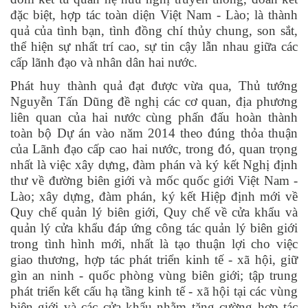
đặc biệt, hợp tác toàn diện Việt Nam - Lào; là thành
quả của tình bạn, tình đồng chí thủy chung, son sắt,
thể hiện sự nhất trí cao, sự tin cậy lẫn nhau giữa các
cấp lãnh đạo và nhân dân hai nước.
Phát huy thành quả đạt được vừa qua, Thủ tướng
Nguyễn Tấn Dũng đề nghị các cơ quan, địa phương
liên quan của hai nước cùng phấn đấu hoàn thành
toàn bộ Dự án vào năm 2014 theo đúng thỏa thuận
của Lãnh đạo cấp cao hai nước, trong đó, quan trọng
nhất là việc xây dựng, đàm phán và ký kết Nghị định
thư về đường biên giới và mốc quốc giới Việt Nam -
Lào; xây dựng, đàm phán, ký kết Hiệp định mới về
Quy chế quản lý biên giới, Quy chế về cửa khẩu và
quản lý cửa khẩu đáp ứng công tác quản lý biên giới
trong tình hình mới, nhất là tạo thuận lợi cho việc
giao thương, hợp tác phát triển kinh tế - xã hội, giữ
gìn an ninh - quốc phòng vùng biên giới; tập trung
phát triển kết cấu hạ tầng kinh tế - xã hội tại các vùng
biên giới và các cửa khẩu nhằm tăng cường hợp tác