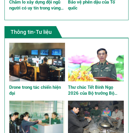
Chăm lo xây dựng đội ngũ
Bảo vệ phên dậu của Tổ
người có uy tín trong vùng
quốc
đồng bào dân tộc thiểu số
góp phần thực hiện tốt chính
sách dân tộc
Thông tin-Tư liệu
Drone trong tác chiến hiện
Thư chúc Tết Bính Ngọ
đại
2026 của Bộ trưởng Bộ
Quốc phòng