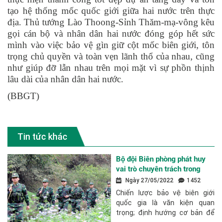
tạo hệ thống mốc quốc giới giữa hai nước trên thực
địa. Thủ tướng Lào Thoong-Sỉnh Thăm-mạ-vông kêu
gọi cán bộ và nhân dân hai nước đóng góp hết sức
mình vào việc bảo vệ gìn giữ cột mốc biên giới, tôn
trọng chủ quyền và toàn vẹn lãnh thổ của nhau, cũng
như giúp đỡ lẫn nhau trên mọi mặt vì sự phồn thịnh
lâu dài của nhân dân hai nước.
(BBGT)
Tin tức khác
Bộ đội Biên phòng phát huy
vai trò chuyên trách trong
thực hiện chiến lược bảo vệ
Ngày 27/05/2022
1452
biên giới quốc gia
Chiến lược bảo vệ biên giới
quốc gia là văn kiện quan
trọng; định hướng cơ bản để