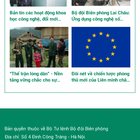
Bản tin các hoạt động khoa
Bộ đội Biên phòng Lai Châu:
học công nghệ, đổi mới
Ứng dụng công nghệ số
sáng tạo và chuyển đổi số
quản lý tư tưởng bộ đội
“Thế trận lòng dân” - Nền
Đôi nét về chiến lược phòng
tảng vững chắc cho sự
thủ mới của Liên minh châu
nghiệp xây dựng và bảo vệ
Âu, những tác động đến an
Tổ quốc ở các tỉnh, thành
ninh khu vực và quốc tế
phố phía Nam
Bản quyền thuộc về Bộ Tư lệnh Bộ đội Biên phòng
Địa chỉ: Số 4 Đinh Công Tráng - Hà Nội.