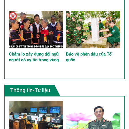
giành thắng lợi trong Cách
ở Việt Nam
mạng Tháng Tám năm 1945
Chăm lo xây dựng đội ngũ
Bảo vệ phên dậu của Tổ
người có uy tín trong vùng
quốc
đồng bào dân tộc thiểu số
góp phần thực hiện tốt chính
sách dân tộc
Thông tin-Tư liệu