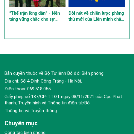
“Thế trận lòng dân” - Nền
Đôi nét về chiến lược phòng
tảng vững chắc cho sự
thủ mới của Liên minh châu
nghiệp xây dựng và bảo vệ
Âu, những tác động đến an
Tổ quốc ở các tỉnh, thành
ninh khu vực và quốc tế
phố phía Nam
Bản quyền thuộc về Bộ Tư lệnh Bộ đội Biên phòng
Địa chỉ: Số 4 Đinh Công Tráng - Hà Nội.
Điện thoại: 069.518.055
Giấy phép số 187/GP-TTĐT ngày 08/11/2021 của Cục Phát
thanh, Truyền hình và Thông tin điện tử/Bộ
Thông tin và Truyền thông.
Chuyên mục
Công tác biên phòng