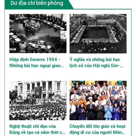
Dư địa chí biên phòng
Hiệp định Geneve 1954 -
Ý nghĩa và những bài học
Những bài học ngoại giao
lịch sử của Hội nghị Giơ-
kinh điển
ne-vơ về Đông Dương năm
1954
Nghệ thuật chỉ đạo của
Chuyển đổi tôn giáo và hoạt
Đảng về tạo và nắm thời cơ,
động di cư của người Mông