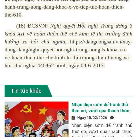
hanh-trung-uong-dang-khoa-x-ve-tiep-tuc-hoan-thien-
the-610.
(18) ĐCSVN:
Nghị quyết Hội nghị Trung ương 5
khóa XII về hoàn thiện thể chế kinh tế thị trường định
hướng xã hội chủ nghĩa
, https://dangcongsan.vn/xay-
dung-dang/nghi-quyet-hoi-nghi-trung-uong-5-khoa-xii-
ve-hoan-thien-the-che-kinh-te-thi-truong-dinh-huong-xa-
hoi-chu-nghia-440462.html, ngày 04-6-2017.
Tin tức khác
Nhận diện sớm để tranh thủ
thời cơ, vượt qua thách thức,
thực hiện thắng lợi Nghị
Ngày 15/02/2026
quyết Đại hội XIV của Đảng
Nhận diện sớm để tranh thủ
thời cơ, vượt qua thách thức,