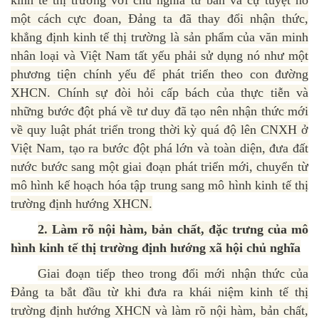
kinh tế thị trường với chủ nghĩa tư bản và cự tuyệt nó
một cách cực đoan, Đảng ta đã thay đổi nhận thức,
khẳng định kinh tế thị trường là sản phẩm của văn minh
nhân loại và Việt Nam tất yếu phải sử dụng nó như một
phương tiện chính yếu để phát triển theo con đường
XHCN. Chính sự đòi hỏi cấp bách của thực tiễn và
những bước đột phá về tư duy đã tạo nên nhận thức mới
về quy luật phát triển trong thời kỳ quá độ lên CNXH ở
Việt Nam, tạo ra bước đột phá lớn và toàn diện, đưa đất
nước bước sang một giai đoạn phát triển mới, chuyển từ
mô hình kế hoạch hóa tập trung sang mô hình kinh tế thị
trường định hướng XHCN.
2. Làm rõ nội hàm, bản chất, đặc trưng của mô
hình kinh tế thị trường định hướng xã hội chủ nghĩa
Giai đoạn tiếp theo trong đổi mới nhận thức của
Đảng ta bắt đầu từ khi đưa ra khái niệm kinh tế thị
trường định hướng XHCN và làm rõ nội hàm, bản chất,