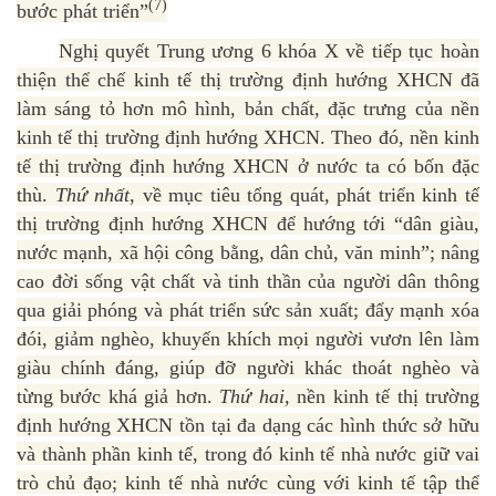
(7)
bước phát triển”
Nghị quyết Trung ương 6 khóa X về tiếp tục hoàn
thiện thể chế kinh tế thị trường định hướng XHCN đã
làm sáng tỏ hơn mô hình, bản chất, đặc trưng của nền
kinh tế thị trường định hướng XHCN. Theo đó, nền kinh
tế thị trường định hướng XHCN ở nước ta có bốn đặc
thù.
Thứ nhất
, về mục tiêu tổng quát, phát triển kinh tế
thị trường định hướng XHCN để hướng tới “dân giàu,
nước mạnh, xã hội công bằng, dân chủ, văn minh”; nâng
cao đời sống vật chất và tinh thần của người dân thông
qua giải phóng và phát triển sức sản xuất; đẩy mạnh xóa
đói, giảm nghèo, khuyến khích mọi người vươn lên làm
giàu chính đáng, giúp đỡ người khác thoát nghèo và
từng bước khá giả hơn.
Thứ hai,
nền kinh tế thị trường
định hướng XHCN tồn tại đa dạng các hình thức sở hữu
và thành phần kinh tế, trong đó kinh tế nhà nước giữ vai
trò chủ đạo; kinh tế nhà nước cùng với kinh tế tập thể