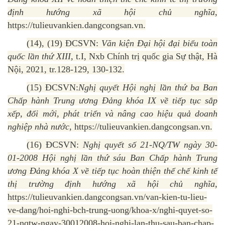
định hướng xã hội chủ nghĩa
,
https://tulieuvankien.dangcongsan.vn.
(14), (19) ĐCSVN:
Văn kiện Đại hội đại biểu toàn
quốc lần thứ XIII,
t.I, Nxb Chính trị quốc gia Sự thật, Hà
Nội, 2021, tr.128-129, 130-132.
(15) ĐCSVN:
Nghị quyết Hội nghị lần thứ ba Ban
Chấp hành Trung ương Đảng khóa IX về tiếp tục sắp
xếp, đổi mới, phát triển và nâng cao hiệu quả doanh
nghiệp nhà nước
, https://tulieuvankien.dangcongsan.vn.
(16) ĐCSVN:
Nghị quyết số 21-NQ/TW ngày 30-
01-2008 Hội nghị lần thứ sáu Ban Chấp hành Trung
ương Đảng khóa X về tiếp tục hoàn thiện thể chế kinh tế
thị trường định hướng xã hội chủ nghĩa
,
https://tulieuvankien.dangcongsan.vn/van-kien-tu-lieu-
ve-dang/hoi-nghi-bch-trung-uong/khoa-x/nghi-quyet-so-
21-nqtw-ngay-30012008-hoi-nghi-lan-thu-sau-ban-chap-