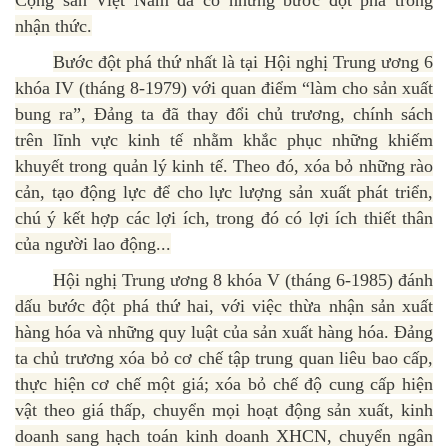
Cộng sản Việt Nam đã có những bước đột phá trong
nhận thức.
Bước đột phá thứ nhất là tại Hội nghị Trung ương 6
khóa IV (tháng 8-1979) với quan điểm “làm cho sản xuất
bung ra”, Đảng ta đã thay đổi chủ trương, chính sách
trên lĩnh vực kinh tế nhằm khắc phục những khiếm
khuyết trong quản lý kinh tế. Theo đó, xóa bỏ những rào
cản, tạo động lực để cho lực lượng sản xuất phát triển,
chú ý kết hợp các lợi ích, trong đó có lợi ích thiết thân
của người lao động...
Hội nghị Trung ương 8 khóa V (tháng 6-1985) đánh
dấu bước đột phá thứ hai, với việc thừa nhận sản xuất
hàng hóa và những quy luật của sản xuất hàng hóa. Đảng
ta chủ trương xóa bỏ cơ chế tập trung quan liêu bao cấp,
thực hiện cơ chế một giá; xóa bỏ chế độ cung cấp hiện
vật theo giá thấp, chuyển mọi hoạt động sản xuất, kinh
doanh sang hạch toán kinh doanh XHCN, chuyển ngân