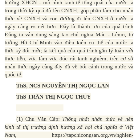
hướng XHCN - mô hình kinh tế tổng quát của nước ta
trong thời kỳ quá độ lên CNXH, góp phần làm cho nhận
thức về CNXH và con đường đi lên CNXH ở nước ta
ngày càng rõ nét hơn. Đây là thành tựu của quá trình
Đảng ta vận dụng sáng tạo chủ nghĩa Mác - Lênin, tư
tưởng Hồ Chí Minh vào điều kiện cụ thể của nước ta
thời kỳ đổi mới; là kết quả của quá trình gắn lý luận với
thực tiễn, vừa làm vừa đúc rút kinh nghiệm, trên cơ sở
nhận thức ngày càng đầy đủ về bối cảnh trong nước và
quốc tế.
ThS, NCS NGUYỄN THỊ NGỌC LAN
ThS TRẦN THỊ NGỌC THÚY
_________________
(1) Chu Văn Cấp:
Thống nhất nhận thức về nền
kinh tế thị trường định hướng xã hội chủ nghĩa ở Việt
Nam
, https://tapchicongsan.org.vn/nghien-