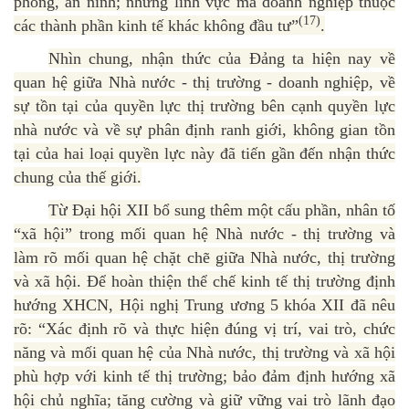
phòng, an ninh; những lĩnh vực mà doanh nghiệp thuộc
(17)
các thành phần kinh tế khác không đầu tư”
.
Nhìn chung, nhận thức của Đảng ta hiện nay về
quan hệ giữa Nhà nước - thị trường - doanh nghiệp, về
sự tồn tại của quyền lực thị trường bên cạnh quyền lực
nhà nước và về sự phân định ranh giới, không gian tồn
tại của hai loại quyền lực này đã tiến gần đến nhận thức
chung của thế giới.
Từ Đại hội XII bổ sung thêm một cấu phần, nhân tố
“xã hội” trong mối quan hệ Nhà nước - thị trường và
làm rõ mối quan hệ chặt chẽ giữa Nhà nước, thị trường
và xã hội. Để hoàn thiện thể chế kinh tế thị trường định
hướng XHCN, Hội nghị Trung ương 5 khóa XII đã nêu
rõ: “Xác định rõ và thực hiện đúng vị trí, vai trò, chức
năng và mối quan hệ của Nhà nước, thị trường và xã hội
phù hợp với kinh tế thị trường; bảo đảm định hướng xã
hội chủ nghĩa; tăng cường và giữ vững vai trò lãnh đạo