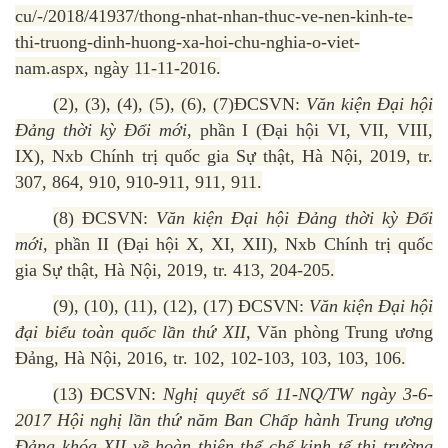
cu/-/2018/41937/thong-nhat-nhan-thuc-ve-nen-kinh-te-
thi-truong-dinh-huong-xa-hoi-chu-nghia-o-viet-
nam.aspx, ngày 11-11-2016.
(2), (3), (4), (5), (6), (7)ĐCSVN:
Văn kiện Đại hội
Đảng thời kỳ Đổi mới
, phần I (Đại hội VI, VII, VIII,
IX), Nxb Chính trị quốc gia Sự thật, Hà Nội, 2019, tr.
307, 864, 910, 910-911, 911, 911.
(8) ĐCSVN:
Văn kiện Đại hội Đảng thời kỳ Đổi
mới
, phần II (Đại hội X, XI, XII), Nxb Chính trị quốc
gia Sự thật, Hà Nội, 2019, tr. 413, 204-205.
(9), (10), (11), (12), (17) ĐCSVN:
Văn kiện Đại hội
đại biểu toàn quốc lần thứ XII,
Văn phòng Trung ương
Đảng, Hà Nội, 2016, tr. 102, 102-103, 103, 103, 106.
(13) ĐCSVN:
Nghị quyết số 11-NQ/TW ngày 3-6-
2017 Hội nghị lần thứ năm Ban Chấp hành Trung ương
Đảng khóa XII về hoàn thiện thể chế kinh tế thị trường