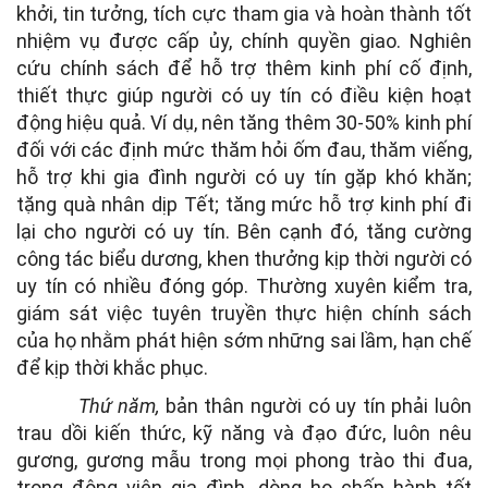
khởi, tin tưởng, tích cực tham gia và hoàn thành tốt
nhiệm vụ được cấp ủy, chính quyền giao. Nghiên
cứu chính sách để hỗ trợ thêm kinh phí cố định,
thiết thực giúp người có uy tín có điều kiện hoạt
động hiệu quả. Ví dụ, nên tăng thêm 30-50% kinh phí
đối với các định mức thăm hỏi ốm đau, thăm viếng,
hỗ trợ khi gia đình người có uy tín gặp khó khăn;
tặng quà nhân dịp Tết; tăng mức hỗ trợ kinh phí đi
lại cho người có uy tín. Bên cạnh đó, tăng cường
công tác biểu dương, khen thưởng kịp thời người có
uy tín có nhiều đóng góp. Thường xuyên kiểm tra,
giám sát việc tuyên truyền thực hiện chính sách
của họ nhằm phát hiện sớm những sai lầm, hạn chế
để kịp thời khắc phục.
Thứ năm,
bản thân người có uy tín phải luôn
trau dồi kiến thức, kỹ năng và đạo đức, luôn nêu
gương, gương mẫu trong mọi phong trào thi đua,
trong động viên gia đình, dòng họ chấp hành tốt