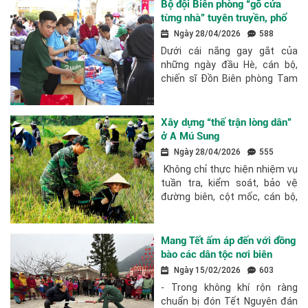
Bộ đội Biên phòng “gõ cửa
từng nhà” tuyên truyền, phổ
biến, giáo dục pháp luật cho
Ngày 28/04/2026
588
nhân dân
Dưới cái nắng gay gắt của
những ngày đầu Hè, cán bộ,
chiến sĩ Đồn Biên phòng Tam
Thanh, Bộ đội Biên phòng tỉnh
Thanh Hóa kiên trì băng rừng,
vượt suối đến từng bản làng
Xây dựng “thế trận lòng dân”
tuyên truyền, vận...
ở A Mú Sung
Ngày 28/04/2026
555
Không chỉ thực hiện nhiệm vụ
tuần tra, kiểm soát, bảo vệ
đường biên, cột mốc, cán bộ,
chiến sĩ Đồn Biên phòng A Mú
Sung, Bộ đội Biên phòng tỉnh
Lào Cai đang từng bước củng
Mang Tết ấm áp đến với đồng
cố...
bào các dân tộc nơi biên
cương Tổ quốc
Ngày 15/02/2026
603
- Trong không khí rộn ràng
chuẩn bị đón Tết Nguyên đán