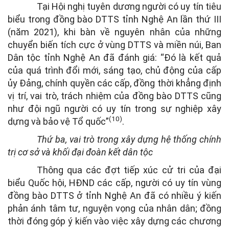
Tại Hội nghị tuyên dương người có uy tín tiêu
biểu trong đồng bào DTTS tỉnh Nghệ An lần thứ III
(năm 2021), khi bàn về nguyên nhân của những
chuyển biến tích cực ở vùng DTTS và miền núi, Ban
Dân tộc tỉnh Nghệ An đã đánh giá: “Đó là kết quả
của quá trình đổi mới, sáng tạo, chủ động của cấp
ủy Đảng, chính quyền các cấp, đồng thời khẳng định
vị trí, vai trò, trách nhiệm của đồng bào DTTS cũng
như đội ngũ người có uy tín trong sự nghiệp xây
(10)
dựng và bảo vệ Tổ quốc”
.
Thứ ba,
vai trò trong xây dựng hệ thống chính
trị cơ sở và khối đại đoàn kết dân tộc
Thông qua các đợt tiếp xúc cử tri của đại
biểu Quốc hội, HĐND các cấp, người có uy tín vùng
đồng bào DTTS ở tỉnh Nghệ An đã có nhiều ý kiến
phản ánh tâm tư, nguyện vọng của nhân dân; đồng
thời đóng góp ý kiến vào việc xây dựng các chương