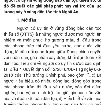
người có uy tín vùng đồng bào dân tộc thiểu số, từ
đó đề xuất các giải pháp phát huy vai trò của lực
lượng này ở vùng dân tộc tỉnh Nghệ An.
1. Mở đầu
Người có uy tín ở vùng đồng bào dân tộc
thiểu số (DTTS) là những người được mọi người tín
nhiệm và mến phục, họ gương mẫu, đi đầu trong
các phong trào thi đua yêu nước, các cuộc vận
động, là cầu nối quan trọng giữa Đảng, chính quyền
với nhân dân, góp phần xây dựng khối đại đoàn kết
dân tộc. Tiêu chí về người có uy tín được xác định
tại Điều 4, Quyết định số 12/2018/QĐ-TTg ngày 6-3-
2018 của Thủ tướng Chính phủ, bao gồm: “…c) Là
người tiêu biểu, có nhiều công lao, đóng góp trong
các phong trào thi đua yêu nước, xóa đói giảm
nghèo, bảo vệ an ninh trật tự, giữ gìn bản sắc văn
hóa và đoàn kết các dân tộc; d) Hiểu biết về văn hóa
truyền thống, phong tục, tập quán dân tộc; có mối