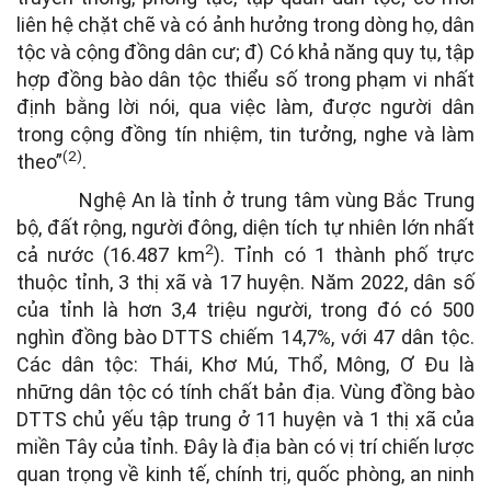
liên hệ chặt chẽ và có ảnh hưởng trong dòng họ, dân
tộc và cộng đồng dân cư; đ) Có khả năng quy tụ, tập
hợp đồng bào dân tộc thiểu số trong phạm vi nhất
định bằng lời nói, qua việc làm, được người dân
trong cộng đồng tín nhiệm, tin tưởng, nghe và làm
(2)
theo”
.
Nghệ An là tỉnh ở trung tâm vùng Bắc Trung
bộ, đất rộng, người đông, diện tích tự nhiên lớn nhất
2
cả nước (16.487 km
). Tỉnh có 1 thành phố trực
thuộc tỉnh, 3 thị xã và 17 huyện. Năm 2022, dân số
của tỉnh là hơn 3,4 triệu người, trong đó có 500
nghìn đồng bào DTTS chiếm 14,7%, với 47 dân tộc.
Các dân tộc: Thái, Khơ Mú, Thổ, Mông, Ơ Đu là
những dân tộc có tính chất bản địa. Vùng đồng bào
DTTS chủ yếu tập trung ở 11 huyện và 1 thị xã của
miền Tây của tỉnh. Đây là địa bàn có vị trí chiến lược
quan trọng về kinh tế, chính trị, quốc phòng, an ninh