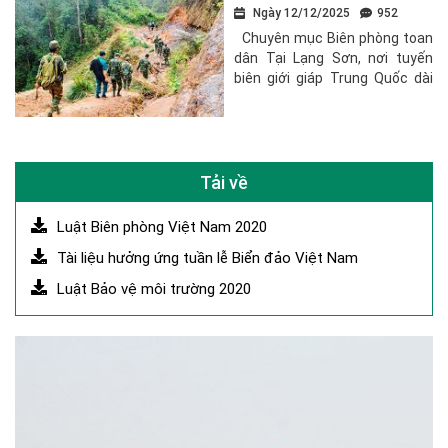
PBGDPL nơi biên giới
Ngày 12/12/2025
952
Chuyên mục Biên phòng toan
dân Tại Lạng Sơn, nơi tuyến
biên giới giáp Trung Quốc dài
hơn 231 km, Bộ đội Biên phòng
(BĐBP) không chỉ làm nhiệm
vụ tuần tra, kiểm soát mà còn
đảm nhận...
Tải về
Luật Biên phòng Việt Nam 2020
Tài liệu hưởng ứng tuần lễ Biển đảo Việt Nam
Luật Bảo vệ môi trường 2020