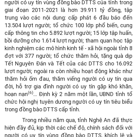
người có uy tín vùng đồng bào DTTS của tỉnh trong
giai đoạn 2011-2021 là hơn 39.911 tỷ đồng, tập
trung vào các nội dung: cấp phát 6 đầu báo đến
13.504 lượt người; tổ chức 100 lớp phổ biến, cung
cấp thông tin cho 5.892 lượt người; 15 lớp tập huấn,
bồi dưỡng cho 1.614 lượt người; tham quan học tập
kinh nghiệm các mô hình kinh tế - xã hội ngoài tỉnh 8
đợt với 377 người; tổ chức thăm hỏi, tặng quà dịp
Tết Nguyên Đán và Tết của các DTTS cho 16.092
lượt người; ngoài ra còn nhiều hoạt động khác như
thăm hỏi ốm đau, thăm viếng người có uy tín qua
đời, hỗ trợ gia đình người có uy tín gặp khó khăn,
(6)
hoạn nạn
... Định kỳ 2 năm một lần, UBND tỉnh tổ
chức hội nghị tuyên dương người có uy tín tiêu biểu
trong đồng bào DTTS cấp tỉnh.
Trong nhiều năm qua, tỉnh Nghệ An đã thực
hiện đầy đủ, kịp thời các chế độ, chính sách đối với
người có uy tín vùng đồng bào DTTS, khích lệ và