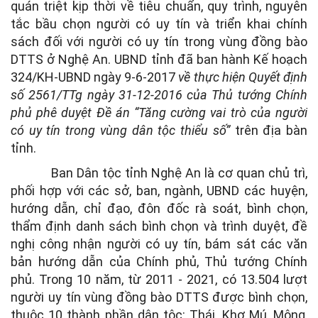
quán triệt kịp thời về tiêu chuẩn, quy trình, nguyên
tắc bầu chọn người có uy tín và triển khai chính
sách đối với người có uy tín trong vùng đồng bào
DTTS ở Nghệ An. UBND tỉnh đã ban hành Kế hoạch
324/KH-UBND ngày 9-6-2017
về thực hiện Quyết định
số 2561/TTg ngày 31-12-2016 của Thủ tướng Chính
phủ phê duyệt Đề án “Tăng cường vai trò của người
có uy tín trong vùng dân tộc thiểu số”
trên địa bàn
tỉnh.
Ban Dân tộc tỉnh Nghệ An là cơ quan chủ trì,
phối hợp với các sở, ban, ngành, UBND các huyện,
hướng dẫn, chỉ đạo, đôn đốc rà soát, bình chọn,
thẩm định danh sách bình chọn và trình duyệt, đề
nghị công nhận người có uy tín, bám sát các văn
bản hướng dẫn của Chính phủ, Thủ tướng Chính
phủ. Trong 10 năm, từ 2011 - 2021, có 13.504 lượt
người uy tín vùng đồng bào DTTS được bình chọn,
thuộc 10 thành phần dân tộc: Thái, Khơ Mú, Mông,