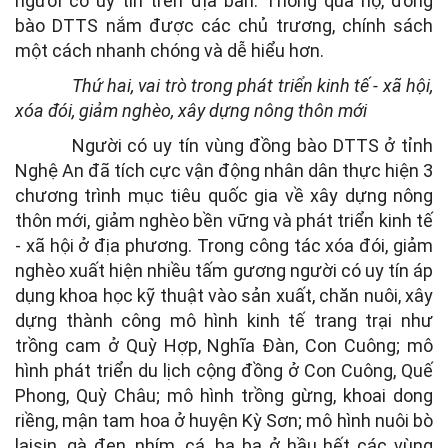
người có uy tín trên địa bàn. Thông qua họ, đồng
bào DTTS nắm được các chủ trương, chính sách
một cách nhanh chóng và dễ hiểu hơn.
Thứ hai, vai trò trong phát triển kinh tế - xã hội,
xóa đói, giảm nghèo, xây dựng nông thôn mới
Người có uy tín vùng đồng bào DTTS ở tỉnh
Nghệ An đã tích cực vận động nhân dân thực hiện 3
chương trình mục tiêu quốc gia về xây dựng nông
thôn mới, giảm nghèo bền vững và phát triển kinh tế
- xã hội ở địa phương. Trong công tác xóa đói, giảm
nghèo xuất hiện nhiều tấm gương người có uy tín áp
dụng khoa học kỹ thuật vào sản xuất, chăn nuôi, xây
dựng thành công mô hình kinh tế trang trại như
trồng cam ở Quỳ Hợp, Nghĩa Đàn, Con Cuông; mô
hình phát triển du lịch cộng đồng ở Con Cuông, Quế
Phong, Quỳ Châu; mô hình trồng gừng, khoai dong
riềng, mận tam hoa ở huyện Kỳ Sơn; mô hình nuôi bò
laisin, gà đen, nhím, cá, ba ba ở hầu hết các vùng