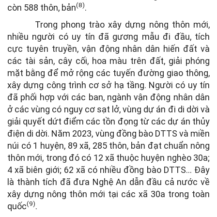
(8)
còn 588 thôn, bản
.
Trong phong trào xây dựng nông thôn mới,
nhiều người có uy tín đã gương mẫu đi đầu, tích
cực tuyên truyền, vận động nhân dân hiến đất và
các tài sản, cây cối, hoa màu trên đất, giải phóng
mặt bằng để mở rộng các tuyến đường giao thông,
xây dựng công trình cơ sở hạ tầng. Người có uy tín
đã phối hợp với các ban, ngành vận động nhân dân
ở các vùng có nguy cơ sạt lở, vùng dự án đi di dời và
giải quyết dứt điểm các tồn đọng từ các dự án thủy
điện di dời. Năm 2023, vùng đồng bào DTTS và miền
núi có 1 huyện, 89 xã, 285 thôn, bản đạt chuẩn nông
thôn mới, trong đó có 12 xã thuộc huyện nghèo 30a;
4 xã biên giới; 62 xã có nhiều đồng bào DTTS... Đây
là thành tích đã đưa Nghệ An dẫn đầu cả nước về
xây dựng nông thôn mới tại các xã 30a trong toàn
(9)
quốc
.