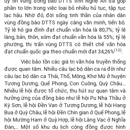
uy tín vùng đồng bào DTTS tỉnh Nghệ An đã góp
phần to lớn trong việc loại bỏ nhiều hủ tục, tập tục
lạc hậu. Nhờ đó, đời sống tinh thần của nhân dân
vùng đồng bào DTTS ngày càng văn minh, tiến bộ.
Tỷ lệ hộ gia đình đạt chuẩn văn hóa là 80,7%; tỷ lệ
làng, bản, thôn, xóm đạt chuẩn văn hóa là 55%; tỷ lệ
phường, thị trấn vùng DTTS có thiết chế văn hóa
(12)
đạt chuẩn quốc gia theo chuẩn mới đạt 34,26%
.
Việc bảo tồn các giá trị văn hóa truyền thống
được quan tâm. Nhiều câu lạc bộ dân ca ra đời như
câu lạc bộ dân ca Thái, Thổ, Mông, Khơ Mú ở huyện
Tương Dương, Quế Phong, Con Cuông, Quỳ Châu…
Nhiều lễ hội được tổ chức, thu hút sự quan tâm và
hưởng ứng của đồng bào như lễ hội Pu Nhạ Thầu ở
Kỳ Sơn, lễ hội Đền Vạn ở Tương Dương, lễ hội Hang
Bua ở Quỳ Châu, lễ hội Đền Chín gian ở Quế Phong, lễ
hội Mường Ham ở Quỳ Hợp, lễ hội Làng Vạc ở Nghĩa
Đàn,… Một số khu du lịch cộng đồng được hình