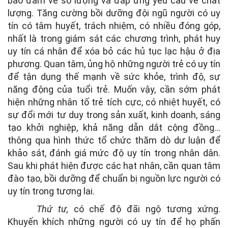
bảo đảm về số lượng và đáp ứng yêu cầu về chất
lượng. Tăng cường bồi dưỡng đội ngũ người có uy
tín có tâm huyết, trách nhiệm, có nhiều đóng góp,
nhất là trong giám sát các chương trình, phát huy
uy tín cá nhân để xóa bỏ các hủ tục lạc hậu ở địa
phương. Quan tâm, ủng hộ những người trẻ có uy tín
để tận dụng thế mạnh về sức khỏe, trình độ, sự
năng động của tuổi trẻ. Muốn vậy, cần sớm phát
hiện những nhân tố trẻ tích cực, có nhiệt huyết, có
sự đổi mới tư duy trong sản xuất, kinh doanh, sáng
tạo khởi nghiệp, khả năng dẫn dắt cộng đồng…
thông qua hình thức tổ chức thăm dò dư luận để
khảo sát, đánh giá mức độ uy tín trong nhân dân.
Sau khi phát hiện được các hạt nhân, cần quan tâm
đào tạo, bồi dưỡng để chuẩn bị nguồn lực người có
uy tín trong tương lai.
Thứ tư,
có chế độ đãi ngộ tương xứng.
Khuyến khích những người có uy tín để họ phấn