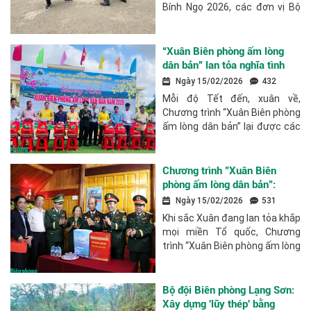
Bính Ngọ 2026, các đơn vị Bộ
đội Biên phòng trên khắp các
tuyến biên giới, biển đảo đã và
đang phối hợp chặt chẽ với
“Xuân Biên phòng ấm lòng
cấp ủy,...
dân bản” lan tỏa nghĩa tình
nơi biên cương Tổ quốc
Ngày 15/02/2026
432
Mỗi độ Tết đến, xuân về,
Chương trình “Xuân Biên phòng
ấm lòng dân bản” lại được các
đơn vị Bộ đội Biên phòng trên
khắp các tuyến biên giới triển
khai đồng loạt, mang theo tình
Chương trình "Xuân Biên
cảm,...
phòng ấm lòng dân bản":
Củng cố vững chắc niềm tin
Ngày 15/02/2026
531
của nhân dân nơi biên cương
Khi sắc Xuân đang lan tỏa khắp
Tổ quốc
mọi miền Tổ quốc, Chương
trình “Xuân Biên phòng ấm lòng
dân bản” được Bộ đội Biên
phòng phối hợp với cấp ủy,
chính quyền, các đoàn thể địa
Bộ đội Biên phòng Lạng Sơn:
phương tổ...
Xây dựng 'lũy thép' bằng