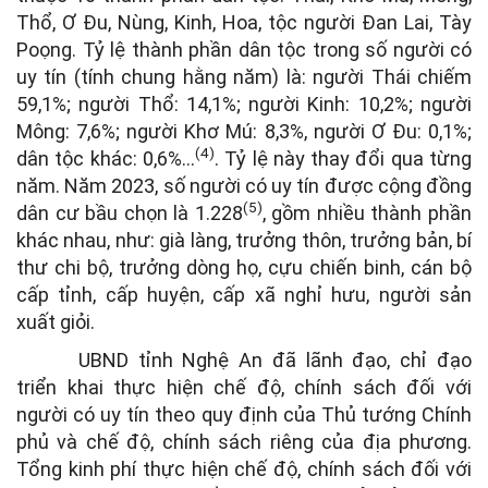
Thổ, Ơ Đu, Nùng, Kinh, Hoa, tộc người Đan Lai, Tày
Poọng. Tỷ lệ thành phần dân tộc trong số người có
uy tín (tính chung hằng năm) là: người Thái chiếm
59,1%; người Thổ: 14,1%; người Kinh: 10,2%; người
Mông: 7,6%; người Khơ Mú: 8,3%, người Ơ Đu: 0,1%;
(4)
dân tộc khác: 0,6%…
. Tỷ lệ này thay đổi qua từng
năm. Năm 2023, số người có uy tín được cộng đồng
(5)
dân cư bầu chọn là 1.228
, gồm nhiều thành phần
khác nhau, như: già làng, trưởng thôn, trưởng bản, bí
thư chi bộ, trưởng dòng họ, cựu chiến binh, cán bộ
cấp tỉnh, cấp huyện, cấp xã nghỉ hưu, người sản
xuất giỏi.
UBND tỉnh Nghệ An đã lãnh đạo, chỉ đạo
triển khai thực hiện chế độ, chính sách đối với
người có uy tín theo quy định của Thủ tướng Chính
phủ và chế độ, chính sách riêng của địa phương.
Tổng kinh phí thực hiện chế độ, chính sách đối với