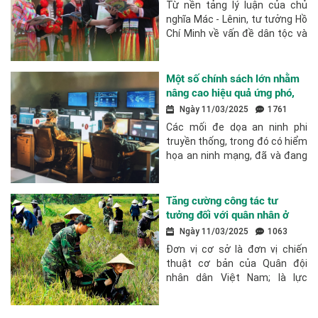
Từ nền tảng lý luận của chủ
nghĩa Mác - Lênin, tư tưởng Hồ
Chí Minh về vấn đề dân tộc và
quan hệ dân tộc, trong suốt
quá trình lãnh đạo cách mạng,
Đảng ta luôn coi trọng vấn đề
Một số chính sách lớn nhằm
dân tộc,...
nâng cao hiệu quả ứng phó,
giải quyết các vấn đề an ninh
Ngày 11/03/2025
1761
phi truyền thống, an ninh
Các mối đe dọa an ninh phi
mạng ở Việt Nam hiện nay
truyền thống, trong đó có hiểm
họa an ninh mạng, đã và đang
thách thức trực tiếp sự tồn tại,
phát triển của mỗi cá nhân,
mỗi cộng đồng, từng quốc gia
Tăng cường công tác tư
và toàn nhân...
tưởng đối với quân nhân ở
đơn vị cơ sở trong quân đội
Ngày 11/03/2025
1063
hiện nay
Đơn vị cơ sở là đơn vị chiến
thuật cơ bản của Quân đội
nhân dân Việt Nam; là lực
lượng nòng cốt, thường trực
sẵn sàng chiến đấu, chiến đấu