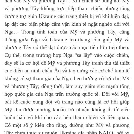
hẳn vào Mỹ và phương Tây… Khi chiến sự bùng nổ, Mỹ
và phương Tây không trực tiếp tham chiến nhưng tăng
cường trợ giúp Ukraine các trang thiết bị vũ khí hiện đại,
áp đặt các biện pháp cấm vận kinh tế ngặt nghèo đối với
Nga… Trong tính toán của Mỹ và phương Tây, căng
thẳng giữa Nga và Ukraine leo thang còn giúp Mỹ và
phương Tây có thể đạt được các mục tiêu lớn tiếp theo.
Cụ thể, trong trường hợp Nga “sa lầy” vào cuộc chiến,
đây sẽ là cơ hội để Mỹ và phương Tây tranh thủ tái thiết
cục diện an ninh châu Âu và tạo dựng các cơ chế kinh tế
không có sự tham gia của Nga theo hướng có lợi cho Mỹ
và phương Tây; đồng thời, làm suy giảm sức mạnh tổng
hợp quốc gia của Nga trên trường quốc tế. Đối với Mỹ,
bất kể cuộc xung đột vũ trang nào cũng là cơ hội giúp
Mỹ thu được những khoản lợi nhuận khổng lồ từ việc
buôn bán vũ khí cho các bên tham chiến và liên quan.
Có một số ý kiến cho rằng, dường như Mỹ và phương
Tây chưa thực sự muốn Ukraine gia nhập NATO, bởi vì