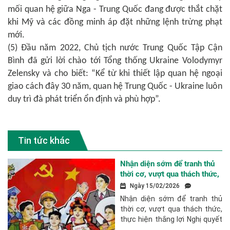
mối quan hệ giữa Nga - Trung Quốc đang được thắt chặt
khi Mỹ và các đồng minh áp đặt những lệnh trừng phạt
mới.
(5) Đầu năm 2022, Chủ tịch nước Trung Quốc Tập Cận
Bình đã gửi lời chào tới Tổng thống Ukraine Volodymyr
Zelensky và cho biết: “Kể từ khi thiết lập quan hệ ngoại
giao cách đây 30 năm, quan hệ Trung Quốc - Ukraine luôn
duy trì đà phát triển ổn định và phù hợp”.
Tin tức khác
Nhận diện sớm để tranh thủ
thời cơ, vượt qua thách thức,
thực hiện thắng lợi Nghị
Ngày 15/02/2026
quyết Đại hội XIV của Đảng
Nhận diện sớm để tranh thủ
thời cơ, vượt qua thách thức,
thực hiện thắng lợi Nghị quyết
Đại hội XIV của Đảng Chuyên