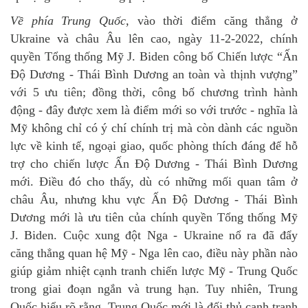
Về phía Trung Quốc,
vào thời điểm căng thẳng ở
Ukraine và châu Âu lên cao, ngày 11-2-2022, chính
quyền Tổng thống Mỹ J. Biden công bố Chiến lược “Ấn
Độ Dương - Thái Bình Dương an toàn và thịnh vượng”
với 5 ưu tiên; đồng thời, công bố chương trình hành
động - đây được xem là điểm mới so với trước - nghĩa là
Mỹ không chỉ có ý chí chính trị mà còn dành các nguồn
lực về kinh tế, ngoại giao, quốc phòng thích đáng để hỗ
trợ cho chiến lược Ấn Độ Dương - Thái Bình Dương
mới. Điều đó cho thấy, dù có những mối quan tâm ở
châu Âu, nhưng khu vực Ấn Độ Dương - Thái Bình
Dương mới là ưu tiên của chính quyền Tổng thống Mỹ
J. Biden. Cuộc xung đột Nga - Ukraine nổ ra đã đẩy
căng thẳng quan hệ Mỹ - Nga lên cao, điều này phần nào
giúp giảm nhiệt cạnh tranh chiến lược Mỹ - Trung Quốc
trong giai đoạn ngắn và trung hạn. Tuy nhiên, Trung
Quốc hiểu rõ rằng, Trung Quốc mới là đối thủ cạnh tranh