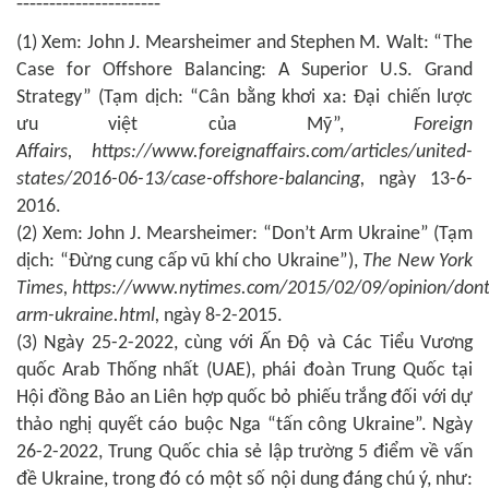
----------------------
(1) Xem: John J. Mearsheimer and Stephen M. Walt: “The
Case for Offshore Balancing: A Superior U.S. Grand
Strategy” (Tạm dịch: “Cân bằng khơi xa: Đại chiến lược
ưu việt của Mỹ”,
Foreign
Affairs,
https://www.foreignaffairs.com/articles/united-
states/2016-06-13/case-offshore-balancing,
ngày 13-6-
2016.
(2) Xem: John J. Mearsheimer: “Don’t Arm Ukraine” (Tạm
dịch: “Đừng cung cấp vũ khí cho Ukraine”),
The New York
Times,
https://www.nytimes.com/2015/02/09/opinion/dont
arm-ukraine.html,
ngày 8-2-2015.
(3) Ngày 25-2-2022, cùng với Ấn Độ và Các Tiểu Vương
quốc Arab Thống nhất (UAE), phái đoàn Trung Quốc tại
Hội đồng Bảo an Liên hợp quốc bỏ phiếu trắng đối với dự
thảo nghị quyết cáo buộc Nga “tấn công Ukraine”. Ngày
26-2-2022, Trung Quốc chia sẻ lập trường 5 điểm về vấn
đề Ukraine, trong đó có một số nội dung đáng chú ý, như: