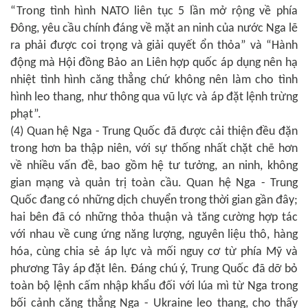
“Trong tình hình NATO liên tục 5 lần mở rộng về phía
Đông, yêu cầu chính đáng về mặt an ninh của nước Nga lẽ
ra phải được coi trọng và giải quyết ổn thỏa” và “Hành
động mà Hội đồng Bảo an Liên hợp quốc áp dụng nên hạ
nhiệt tình hình căng thẳng chứ không nên làm cho tình
hình leo thang, như thông qua vũ lực và áp đặt lệnh trừng
phạt”.
(4) Quan hệ Nga - Trung Quốc đã được cải thiện đều đặn
trong hơn ba thập niên, với sự thống nhất chặt chẽ hơn
về nhiều vấn đề, bao gồm hệ tư tưởng, an ninh, không
gian mạng và quản trị toàn cầu. Quan hệ Nga - Trung
Quốc đang có những dịch chuyển trong thời gian gần đây;
hai bên đã có những thỏa thuận và tăng cường hợp tác
với nhau về cung ứng năng lượng, nguyên liệu thô, hàng
hóa, cùng chia sẻ áp lực và mối nguy cơ từ phía Mỹ và
phương Tây áp đặt lên. Đáng chú ý, Trung Quốc đã dỡ bỏ
toàn bộ lệnh cấm nhập khẩu đối với lúa mì từ Nga trong
bối cảnh căng thẳng Nga - Ukraine leo thang, cho thấy