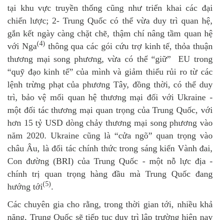
tại khu vực truyền thống cũng như triển khai các đại
chiến lược; 2- Trung Quốc có thể vừa duy trì quan hệ,
gắn kết ngày càng chặt chẽ, thậm chí nâng tầm quan hệ
(4)
với Nga
thông qua các gói cứu trợ kinh tế, thỏa thuận
thương mại song phương, vừa có thể “giữ” EU trong
“quỹ đạo kinh tế” của mình và giảm thiểu rủi ro từ các
lệnh trừng phạt của phương Tây, đồng thời, có thể duy
trì, bảo vệ mối quan hệ thương mại đối với Ukraine -
một đối tác thương mại quan trọng của Trung Quốc, với
hơn 15 tỷ USD dòng chảy thương mại song phương vào
năm 2020. Ukraine cũng là “cửa ngõ” quan trọng vào
châu Âu, là đối tác chính thức trong sáng kiến Vành đai,
Con đường (BRI) của Trung Quốc - một nỗ lực địa -
chính trị quan trọng hàng đầu mà Trung Quốc đang
(5)
hướng tới
.
Các chuyên gia cho rằng, trong thời gian tới, nhiều khả
năng, Trung Quốc sẽ tiếp tục duy trì lập trường hiện nay