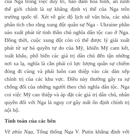
của Nga trong việc duy trì, bảo đảm hòa bình, an ninh
thế giới chính là sự khẳng định vị thế của Nga trên
trường quốc tế. Xét về góc độ lịch sử văn hóa, các nhà
phân tích cho rằng xung đột quân sự Nga - Ukraine phần
nào xuất phát từ tinh thần chủ nghĩa dân tộc cao ở Nga.
Đồng thời, cuộc xung đột còn có thể được lý giải xuất
phát từ sự bá quyền tự do của Mỹ, khiến Mỹ cam kết,
xuất khẩu, phổ biến các giá trị dân chủ đến tận những
nơi xa lạ, nghĩa là cần phải có lực lượng quân sự chiếm
đóng đi cùng và phải luôn can thiệp vào các dàn xếp
chính trị của các khu vực. Điều này thường gây ra sự
chống đối của những người theo chủ nghĩa dân tộc. Nga
coi việc Mỹ can thiệp và áp đặt các giá trị dân chủ, nhân
quyền đối với Nga là nguy cơ gây mất ổn định chính trị
nội bộ.
Tính toán của các bên
Về phía Nga,
Tổng thống Nga V. Putin khẳng định với