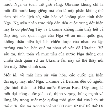
nước Nga và toàn thế giới rằng, Ukraine không chỉ là
một đất nước láng giềng mà còn là một phần không thể
tách rời của lịch sử, văn hóa và không gian tinh thần
Nga. Nguyên nhân trực tiếp dẫn đến cuộc xung đột hiện
nay là do phương Tây và Ukraine không nhìn thấy hết và
đáp ứng các quan ngại của Nga về an ninh quốc gia,
không thấu hiểu lợi ích chiến lược của nhau và lập
trường của hai bên quá xa nhau về vấn đề Ukraine. Về
sâu xa, tính toán và mục tiêu của nước Nga thông qua
chiến dịch quân sự tại Ukraine lần này có thể thấy nổi
lên mấy điểm chính sau:
Một là
, về mặt lịch sử văn hóa, các quốc gia hiện
đại ngày nay, như Nga, Ukraine và Belarus đều có nguồn
gốc hình thành từ Nhà nước Kievan Rus. Đây từng là
một đại công quốc giàu có, thịnh vượng, hùng mạnh và
lừng lẫy trong suốt một quãng thời gian dài của lịch sử
thế giới, tồn tại trong khoảng 500 năm từ thế kỷ thứ IX