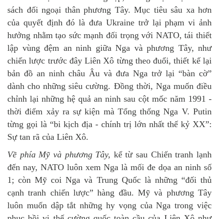
sách đối ngoại thân phương Tây. Mục tiêu sâu xa hơn
của quyết định đó là đưa Ukraine trở lại phạm vi ảnh
hưởng nhằm tạo sức mạnh đối trọng với NATO, tái thiết
lập vùng đệm an ninh giữa Nga và phương Tây, như
chiến lược trước đây Liên Xô từng theo đuổi, thiết kế lại
bản đồ an ninh châu Âu và đưa Nga trở lại “bàn cờ”
dành cho những siêu cường. Đồng thời, Nga muốn điều
chỉnh lại những hệ quả an ninh sau cột mốc năm 1991 -
thời điểm xảy ra sự kiện mà Tổng thống Nga V. Putin
từng gọi là “bi kịch địa - chính trị lớn nhất thế kỷ XX”:
Sự tan rã của Liên Xô.
Về phía Mỹ và phương Tây,
kể từ sau Chiến tranh lạnh
đến nay, NATO luôn xem Nga là mối đe dọa an ninh số
1; còn Mỹ coi Nga và Trung Quốc là những “đối thủ
cạnh tranh chiến lược” hàng đầu. Mỹ và phương Tây
luôn muốn dập tắt những hy vọng của Nga trong việc
phục hồi vị thế cường quốc toàn cầu của Liên Xô như