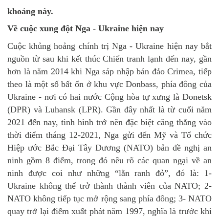
khoảng này.
Về cuộc xung đột Nga - Ukraine hiện nay
Cuộc khủng hoảng chính trị Nga - Ukraine hiện nay bắt
nguồn từ sau khi kết thúc Chiến tranh lạnh đến nay, gần
hơn là năm 2014 khi Nga sáp nhập bán đảo Crimea, tiếp
theo là một số bất ổn ở khu vực Donbass, phía đông của
Ukraine - nơi có hai nước Cộng hòa tự xưng là Donetsk
(DPR) và Luhansk (LPR). Gần đây nhất là từ cuối năm
2021 đến nay, tình hình trở nên đặc biệt căng thẳng vào
thời điểm tháng 12-2021, Nga gửi đến Mỹ và Tổ chức
Hiệp ước Bắc Đại Tây Dương (NATO) bản đề nghị an
ninh gồm 8 điểm, trong đó nêu rõ các quan ngại về an
ninh được coi như những “lằn ranh đỏ”, đó là: 1-
Ukraine không thể trở thành thành viên của NATO; 2-
NATO không tiếp tục mở rộng sang phía đông; 3- NATO
quay trở lại điểm xuất phát năm 1997, nghĩa là trước khi