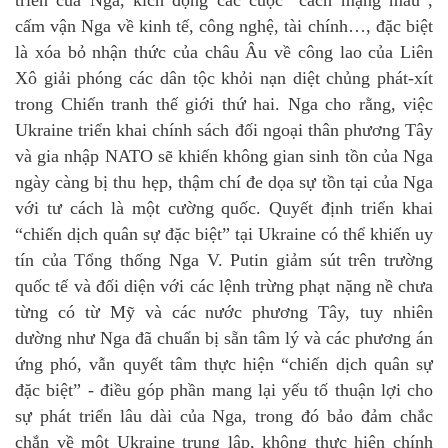
triển của Nga, kích động các cuộc “cách mạng màu”,
cấm vận Nga về kinh tế, công nghệ, tài chính…, đặc biệt
là xóa bỏ nhận thức của châu Âu về công lao của Liên
Xô giải phóng các dân tộc khỏi nạn diệt chủng phát-xít
trong Chiến tranh thế giới thứ hai. Nga cho rằng, việc
Ukraine triển khai chính sách đối ngoại thân phương Tây
và gia nhập NATO sẽ khiến không gian sinh tồn của Nga
ngày càng bị thu hẹp, thậm chí đe dọa sự tồn tại của Nga
với tư cách là một cường quốc. Quyết định triển khai
“chiến dịch quân sự đặc biệt” tại Ukraine có thể khiến uy
tín của Tổng thống Nga V. Putin giảm sút trên trường
quốc tế và đối diện với các lệnh trừng phạt nặng nề chưa
từng có từ Mỹ và các nước phương Tây, tuy nhiên
dường như Nga đã chuẩn bị sẵn tâm lý và các phương án
ứng phó, vẫn quyết tâm thực hiện “chiến dịch quân sự
đặc biệt” - điều góp phần mang lại yếu tố thuận lợi cho
sự phát triển lâu dài của Nga, trong đó bảo đảm chắc
chắn về một Ukraine trung lập, không thực hiện chính