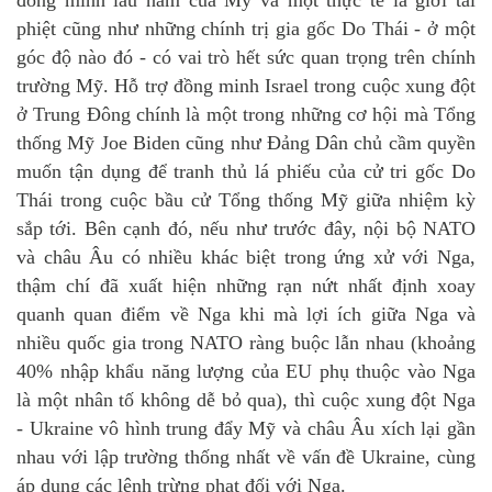
đồng minh lâu năm của Mỹ và một thực tế là giới tài
phiệt cũng như những chính trị gia gốc Do Thái - ở một
góc độ nào đó - có vai trò hết sức quan trọng trên chính
trường Mỹ. Hỗ trợ đồng minh Israel trong cuộc xung đột
ở Trung Đông chính là một trong những cơ hội mà Tổng
thống Mỹ Joe Biden cũng như Đảng Dân chủ cầm quyền
muốn tận dụng để tranh thủ lá phiếu của cử tri gốc Do
Thái trong cuộc bầu cử Tổng thống Mỹ giữa nhiệm kỳ
sắp tới. Bên cạnh đó, nếu như trước đây, nội bộ NATO
và châu Âu có nhiều khác biệt trong ứng xử với Nga,
thậm chí đã xuất hiện những rạn nứt nhất định xoay
quanh quan điểm về Nga khi mà lợi ích giữa Nga và
nhiều quốc gia trong NATO ràng buộc lẫn nhau (khoảng
40% nhập khẩu năng lượng của EU phụ thuộc vào Nga
là một nhân tố không dễ bỏ qua), thì cuộc xung đột Nga
- Ukraine vô hình trung đẩy Mỹ và châu Âu xích lại gần
nhau với lập trường thống nhất về vấn đề Ukraine, cùng
áp dụng các lệnh trừng phạt đối với Nga.