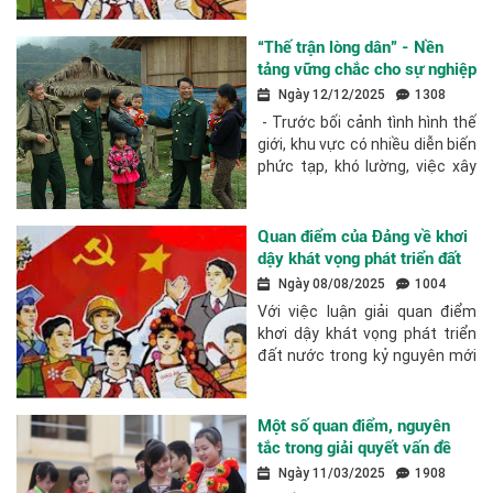
mục Nghiên cứu trao đổi Nhận
diện sớm có ý nghĩa đặc biệt
“Thế trận lòng dân” - Nền
quan...
tảng vững chắc cho sự nghiệp
xây dựng và bảo vệ Tổ quốc ở
Ngày 12/12/2025
1308
các tỉnh, thành phố phía Nam
- Trước bối cảnh tình hình thế
giới, khu vực có nhiều diễn biến
phức tạp, khó lường, việc xây
dựng “thế trận lòng dân” là nền
tảng vững chắc để cả nước nói
chung, các tỉnh,...
Quan điểm của Đảng về khơi
dậy khát vọng phát triển đất
nước phồn vinh, hạnh phúc
Ngày 08/08/2025
1004
trong kỷ nguyên mới
Với việc luận giải quan điểm
khơi dậy khát vọng phát triển
đất nước trong kỷ nguyên mới
của dân tộc, bài viết khẳng
định khơi dậy khát vọng phát
triển đất nước phồn vinh, hạnh
Một số quan điểm, nguyên
phúc là...
tắc trong giải quyết vấn đề
dân tộc, quan hệ dân tộc ở
Ngày 11/03/2025
1908
Việt Nam