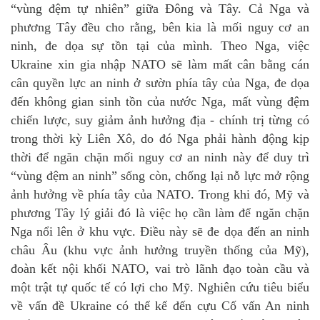
“vùng đệm tự nhiên” giữa Đông và Tây. Cả Nga và
phương Tây đều cho rằng, bên kia là mối nguy cơ an
ninh, đe dọa sự tồn tại của mình. Theo Nga, việc
Ukraine xin gia nhập NATO sẽ làm mất cân bằng cán
cân quyền lực an ninh ở sườn phía tây của Nga, đe dọa
đến không gian sinh tồn của nước Nga, mất vùng đệm
chiến lược, suy giảm ảnh hưởng địa - chính trị từng có
trong thời kỳ Liên Xô, do đó Nga phải hành động kịp
thời để ngăn chặn mối nguy cơ an ninh này để duy trì
“vùng đệm an ninh” sống còn, chống lại nỗ lực mở rộng
ảnh hưởng về phía tây của NATO. Trong khi đó, Mỹ và
phương Tây lý giải đó là việc họ cần làm để ngăn chặn
Nga nổi lên ở khu vực. Điều này sẽ đe dọa đến an ninh
châu Âu (khu vực ảnh hưởng truyền thống của Mỹ),
đoàn kết nội khối NATO, vai trò lãnh đạo toàn cầu và
một trật tự quốc tế có lợi cho Mỹ. Nghiên cứu tiêu biểu
về vấn đề Ukraine có thể kể đến cựu Cố vấn An ninh