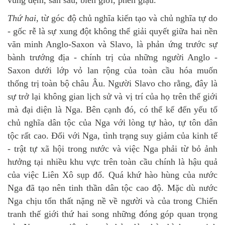
vùng đệm, sân sau, biên giới, phên giậu.
Thứ hai
, từ góc độ chủ nghĩa kiến tạo và chủ nghĩa tự do
- gốc rễ là sự xung đột không thể giải quyết giữa hai nền
văn minh Anglo-Saxon và Slavo, là phản ứng trước sự
bành trướng địa - chính trị của những người Anglo -
Saxon dưới lớp vỏ lan rộng của toàn cầu hóa muốn
thống trị toàn bộ châu Âu. Người Slavo cho rằng, đây là
sự trở lại không gian lịch sử và vị trí của họ trên thế giới
mà đại diện là Nga. Bên cạnh đó, có thể kể đến yếu tố
chủ nghĩa dân tộc của Nga với lòng tự hào, tự tôn dân
tộc rất cao. Đối với Nga, tình trạng suy giảm của kinh tế
- trật tự xã hội trong nước và việc Nga phải từ bỏ ảnh
hưởng tại nhiều khu vực trên toàn cầu chính là hậu quả
của việc Liên Xô sụp đổ. Quá khứ hào hùng của nước
Nga đã tạo nên tinh thần dân tộc cao độ. Mặc dù nước
Nga chịu tổn thất nặng nề về người và của trong Chiến
tranh thế giới thứ hai song những đóng góp quan trọng