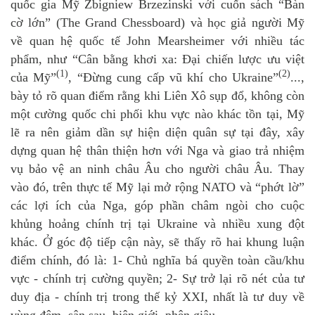
quốc gia Mỹ Zbigniew Brzezinski với cuốn sách “Bàn
cờ lớn” (The Grand Chessboard) và học giả người Mỹ
về quan hệ quốc tế John Mearsheimer với nhiều tác
phẩm, như “Cân bằng khơi xa: Đại chiến lược ưu việt
(1)
(2)
của Mỹ”
, “Đừng cung cấp vũ khí cho Ukraine”
...,
bày tỏ rõ quan điểm rằng khi Liên Xô sụp đổ, không còn
một cường quốc chi phối khu vực nào khác tồn tại, Mỹ
lẽ ra nên giảm dần sự hiện diện quân sự tại đây, xây
dựng quan hệ thân thiện hơn với Nga và giao trả nhiệm
vụ bảo vệ an ninh châu Âu cho người châu Âu. Thay
vào đó, trên thực tế Mỹ lại mở rộng NATO và “phớt lờ”
các lợi ích của Nga, góp phần châm ngòi cho cuộc
khủng hoảng chính trị tại Ukraine và nhiều xung đột
khác. Ở góc độ tiếp cận này, sẽ thấy rõ hai khung luận
điểm chính, đó là: 1- Chủ nghĩa bá quyền toàn cầu/khu
vực - chính trị cường quyền; 2- Sự trở lại rõ nét của tư
duy địa - chính trị trong thế kỷ XXI, nhất là tư duy về