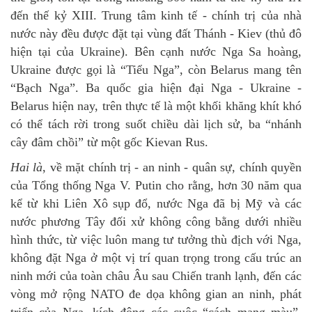
đến thế kỷ XIII. Trung tâm kinh tế - chính trị của nhà
nước này đều được đặt tại vùng đất Thánh - Kiev (thủ đô
hiện tại của Ukraine). Bên cạnh nước Nga Sa hoàng,
Ukraine được gọi là “Tiểu Nga”, còn Belarus mang tên
“Bạch Nga”. Ba quốc gia hiện đại Nga - Ukraine -
Belarus hiện nay, trên thực tế là một khối khăng khít khó
có thể tách rời trong suốt chiều dài lịch sử, ba “nhánh
cây đâm chồi” từ một gốc Kievan Rus.
Hai là
, về mặt chính trị - an ninh - quân sự, chính quyền
của Tổng thống Nga V. Putin cho rằng, hơn 30 năm qua
kể từ khi Liên Xô sụp đổ, nước Nga đã bị Mỹ và các
nước phương Tây đối xử không công bằng dưới nhiều
hình thức, từ việc luôn mang tư tưởng thù địch với Nga,
không đặt Nga ở một vị trí quan trọng trong cấu trúc an
ninh mới của toàn châu Âu sau Chiến tranh lạnh, đến các
vòng mở rộng NATO đe dọa không gian an ninh, phát