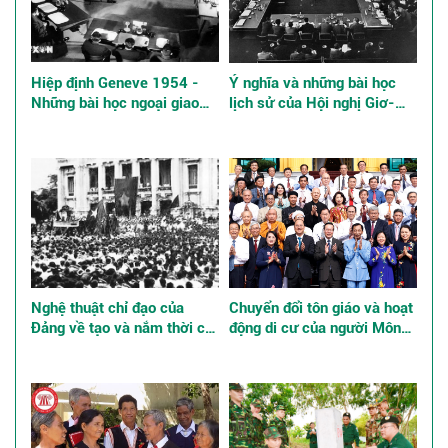
Hiệp định Geneve 1954 -
Ý nghĩa và những bài học
Những bài học ngoại giao
lịch sử của Hội nghị Giơ-
kinh điển
ne-vơ về Đông Dương năm
1954
Nghệ thuật chỉ đạo của
Chuyển đổi tôn giáo và hoạt
Đảng về tạo và nắm thời cơ,
động di cư của người Mông
giành thắng lợi trong Cách
ở Việt Nam
mạng Tháng Tám năm 1945