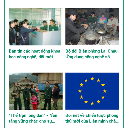
Bản tin các hoạt động khoa
Bộ đội Biên phòng Lai Châu:
học công nghệ, đổi mới
Ứng dụng công nghệ số
sáng tạo và chuyển đổi số
quản lý tư tưởng bộ đội
“Thế trận lòng dân” - Nền
Đôi nét về chiến lược phòng
tảng vững chắc cho sự
thủ mới của Liên minh châu
nghiệp xây dựng và bảo vệ
Âu, những tác động đến an