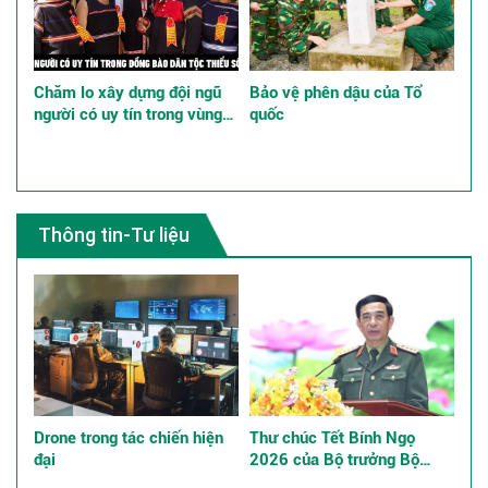
Chăm lo xây dựng đội ngũ
Bảo vệ phên dậu của Tổ
người có uy tín trong vùng
quốc
đồng bào dân tộc thiểu số
góp phần thực hiện tốt chính
sách dân tộc
Thông tin-Tư liệu
Drone trong tác chiến hiện
Thư chúc Tết Bính Ngọ
đại
2026 của Bộ trưởng Bộ
Quốc phòng