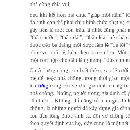
nhà cùng chia vui.
Sau khi kết hôn mà chưa “giáp một năm” tứ
đã sinh con thì phải chịu hình thức phạt vạ c
gây nên là một con trâu, ít nhất cũng ph
“thần nước”, “thần đất”, “thần lúa” nên bà c
được trên ba tháng mới được làm lễ “Tạ lỗi”
phục vụ buổi lễ, kèm theo ba con lợn. Một
một con nộp cho dân làng mừng “đứa con mới
Cụ A Lững cũng cho biết thêm, sau lễ cưới 
mẹ đẻ hoặc nhà chồng, trong thời gian mộ
lên
rừng
cõng củi về cho gia đình chàng tra
nhà chồng. Những người trong gia đình cô g
cẩn thận. . Không chỉ cõng củi cho gia đìn
chồng, là những người đã xây dựng gia đình
con đầu lòng được sinh ra, đôi vợ chồng s
theo quyết định của họ, đây cũng là một nét