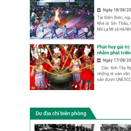
Ngày 18/08/2
Tại Điện Biên, ng
Nhé là: Sín Thầu,
Nhì Lạ Mí và Hà Nhì
Phát huy giá tr
nhằm phát triển
Ngày 17/08/2
Các tỉnh Tây Ng
những di sản văn 
sản được UNESCO 
Dư địa chí biên phòng