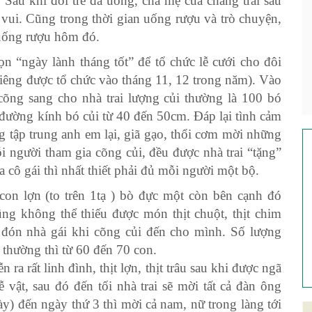
. Sau khi đôi trẻ đã uống, cha mẹ của chàng trai sau
vui. Cũng trong thời gian uống rượu và trò chuyện,
 uống rượu hôm đó.
ọn “ngày lành tháng tốt” để tổ chức lễ cưới cho đôi
Triêng được tổ chức vào tháng 11, 12 trong năm). Vào
 cõng sang cho nhà trai lượng củi thường là 100 bó
à đường kính bó củi từ 40 đến 50cm. Đáp lại tình cảm
ng tập trung anh em lại, giã gạo, thổi cơm mời những
ỗi người tham gia cõng củi, đều được nhà trai “tặng”
a cô gái thì nhất thiết phải đủ mỗi người một bộ.
on lợn (to trên 1tạ ) bò đực một còn bên cạnh đó
ũng không thể thiếu được món thịt chuột, thịt chim
 đón nhà gái khi cõng củi đến cho mình. Số lượng
 thường thì từ 60 đến 70 con.
ra rất linh đình, thịt lợn, thịt trâu sau khi được ngã
 vật, sau đó đến tối nhà trai sẽ mời tất cả đàn ông
ày) đến ngày thứ 3 thì mời cả nam, nữ trong làng tới