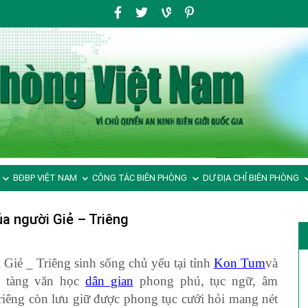
BĐBP VIỆT NAM
CÔNG TÁC BIÊN PHÒNG
DƯ ĐỊA CHỈ BIÊN PHÒNG
ủa người Giẻ – Triêng
Giẻ _ Triêng sinh sống chủ yếu tại tỉnh
Kon Tum
và
o tàng văn học
dân gian
phong phú, tục ngữ, âm
riêng còn lưu giữ được phong tục cưới hỏi mang nét