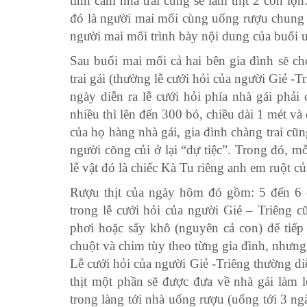
tình cảm nhà trai cũng sẽ làm thịt 2 con lợn
đó là người mai mối cùng uống rượu chung 
người mai mối trình bày nội dung của buổi
Sau buổi mai mối cả hai bên gia đình sẽ ch
trai gái (thường lễ cưới hỏi của người Giẻ -
ngày diễn ra lễ cưới hỏi phía nhà gái phải
nhiều thì lên đến 300 bó, chiều dài 1 mét v
của họ hàng nhà gái, gia đình chàng trai cũ
người cõng củi ở lại “dự tiệc”. Trong đó, m
lễ vật đó là chiếc Kà Tu riêng anh em ruột củ
Rượu thịt của ngày hôm đó gồm: 5 đến 6 c
trong lễ cưới hỏi của người Giẻ – Triêng c
phơi hoặc sấy khô (nguyên cả con) để tiếp
chuột và chim tùy theo từng gia đình, nhưng
Lễ cưới hỏi của người Giẻ -Triêng thường diễn 
thịt một phần sẽ được đưa về nhà gái làm lễ
trong làng tới nhà uống rượu (uống tới 3 ng