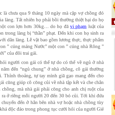
c là chưa qua 9 tháng 10 ngày mà cặp vợ chồng đó
ủa làng. Tất nhiên họ phải bồi thường thiệt hại do họ
ải một con lợn hơn 30kg… do họ đã
vi phạm
luật của
on trong làng bị “thần” phạt. Đến khi con họ sinh ra
 với dân làng. Lễ vật bao gồm lương thực, thực phẩm
 con ” cúng máng Nước” một con ” cúng nhà Rông ”
” của đôi trai gái.
hỏi người con gái có thể tự do có thể về ngủ ở nhà
t năm đến “ngủ chung” ở nhà chồng, cô gái thường
i. Thỉnh thoảng, tự tay mình giã gạo mang đến cho
ái cũng giúp cô cõng củi về nhà tập kết và che chắn
h chồng, mà nhà gái phải cõng cho anh chị ruột của
 ra ở riêng mỗi người 20 đến 30 bó củi. Tới khi đứa
ẽ chuyển đến ở hẳn bên nhà vợ hoặc nhà chồng tùy
 khá độc đáo trong phong tục cưới hỏi của người Giẻ