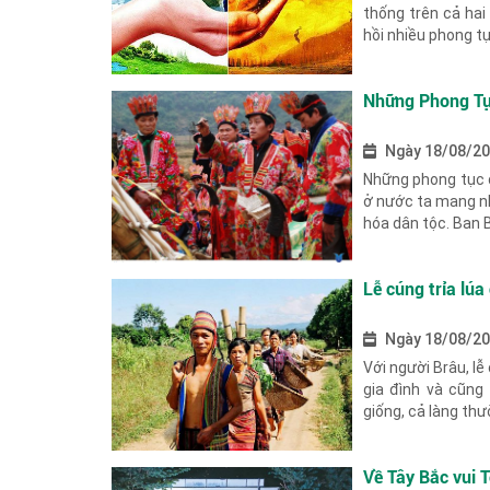
thống trên cả hai
hồi nhiều phong tụ
Những Phong Tụ
Ngày 18/08/2
Những phong tục 
ở nước ta mang n
hóa dân tộc. Ban B
Lễ cúng trỉa lúa
Ngày 18/08/2
Với người Brâu, lễ
gia đình và cũng
giống, cả làng thư
Về Tây Bắc vui 