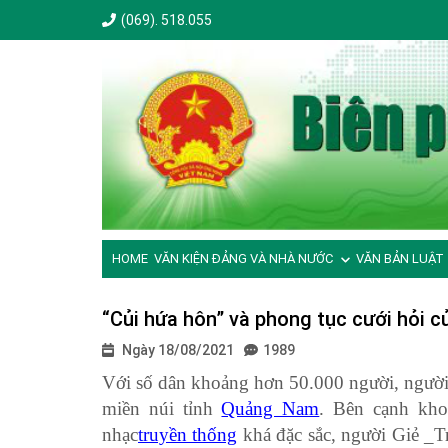
(069). 518.055
HOME
VĂN KIỆN ĐẢNG VÀ NHÀ NƯỚC
VĂN BẢN LUẬT
“Củi hứa hôn” và phong tục cưới hỏi c
Ngày 18/08/2021
1989
Với số dân khoảng hơn 50.000 người, người 
miền núi tỉnh
Quảng Nam
. Bên cạnh kh
nhạc
truyền thống
khá đặc sắc, người Giẻ _T