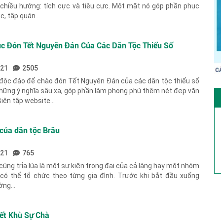
 chiều hướng: tích cực và tiêu cực. Một mặt nó góp phần phục
c, tập quán...
c Đón Tết Nguyên Đán Của Các Dân Tộc Thiểu Số
021
2505
độc đáo để chào đón Tết Nguyên Đán của các dân tộc thiểu số
hững ý nghĩa sâu xa, góp phần làm phong phú thêm nét đẹp văn
iên tập website...
 của dân tộc Brâu
021
765
 cúng trỉa lúa là một sự kiện trọng đại của cả làng hay một nhóm
 có thể tổ chức theo từng gia đình. Trước khi bắt đầu xuống
ờng...
Tết Khù Sự Chà