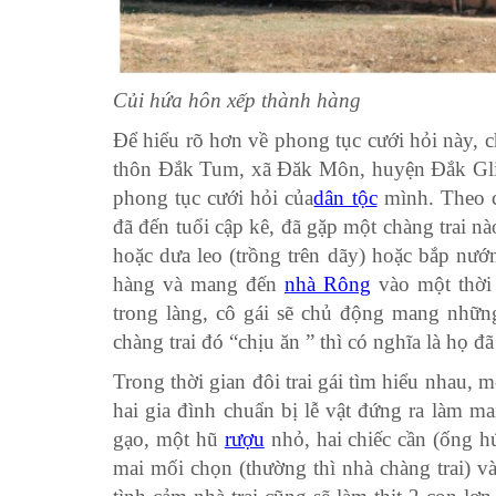
Củi hứa hôn xếp thành hàng
Để hiểu rõ hơn về phong tục cưới hỏi này, 
thôn Đắk Tum, xã Đăk Môn, huyện Đắk Gli
phong tục cưới hỏi của
dân tộc
mình. Theo c
đã đến tuổi cập kê, đã gặp một chàng trai 
hoặc dưa leo (trồng trên dãy) hoặc bắp nư
hàng và mang đến
nhà Rông
vào một thời 
trong làng, cô gái sẽ chủ động mang những
chàng trai đó “chịu ăn ” thì có nghĩa là họ đ
Trong thời gian đôi trai gái tìm hiểu nhau, 
hai gia đình chuẩn bị lễ vật đứng ra làm m
gạo, một hũ
rượu
nhỏ, hai chiếc cần (ống h
mai mối chọn (thường thì nhà chàng trai) v