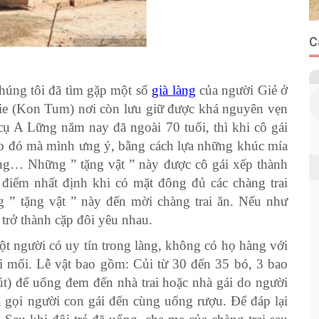
C
chúng tôi đã tìm gặp một số
già làng
của người Giẻ ở
e (Kon Tum) nơi còn lưu giữ được khá nguyên vẹn
ụ A Lững năm nay đã ngoài 70 tuổi, thì khi cô gái
nào đó mà mình ưng ý, bằng cách lựa những khúc mía
ớng… Những ” tặng vật ” này được cô gái xếp thành
điểm nhất định khi có mặt đông đủ các chàng trai
 ” tặng vật ” này đến mời chàng trai ăn. Nếu như
ã trở thành cặp đôi yêu nhau.
một người có uy tín trong làng, không có họ hàng với
ai mối. Lễ vật bao gồm: Củi từ 30 đến 35 bó, 3 bao
út) để uống đem đến nhà trai hoặc nhà gái do người
à gọi người con gái đến cùng uống rượu. Để đáp lại