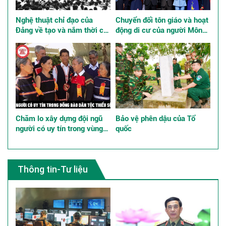
Nghệ thuật chỉ đạo của
Chuyển đổi tôn giáo và hoạt
Đảng về tạo và nắm thời cơ,
động di cư của người Mông
giành thắng lợi trong Cách
ở Việt Nam
mạng Tháng Tám năm 1945
Chăm lo xây dựng đội ngũ
Bảo vệ phên dậu của Tổ
người có uy tín trong vùng
quốc
đồng bào dân tộc thiểu số
góp phần thực hiện tốt chính
sách dân tộc
Thông tin-Tư liệu