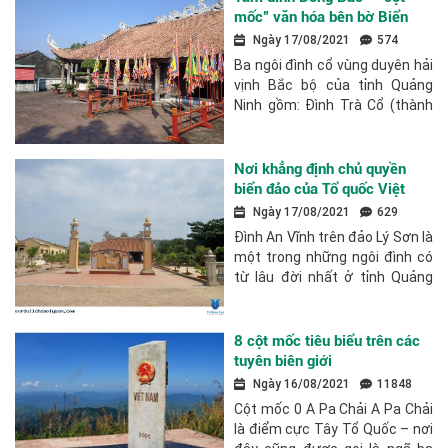
tuyến 17...
mốc” văn hóa bên bờ Biển
Đông
Ngày 17/08/2021
574
Ba ngôi đình cổ vùng duyên hải
vịnh Bắc bộ của tỉnh Quảng
Ninh gồm: Đình Trà Cổ (thành
phố Móng Cái), đình Quan Lạn
(huyện Vân Đồn), đình Phong
Cốc (huyện Yên Hưng) đều là
Nơi khẳng định chủ quyền
những công trình...
biển đảo của Tổ quốc Việt
Nam
Ngày 17/08/2021
629
Đình An Vĩnh trên đảo Lý Sơn là
một trong những ngôi đình có
từ lâu đời nhất ở tỉnh Quảng
Ngãi. Không chỉ là nơi bảo tồn
các hoạt động văn hóa phi vật
thể liên quan đến lễ Khao lề
8 cột mốc tiêu biểu trên các
thế...
tuyên biên giới
Ngày 16/08/2021
11848
Cột mốc 0 A Pa Chải A Pa Chải
là điểm cực Tây Tổ Quốc – nơi