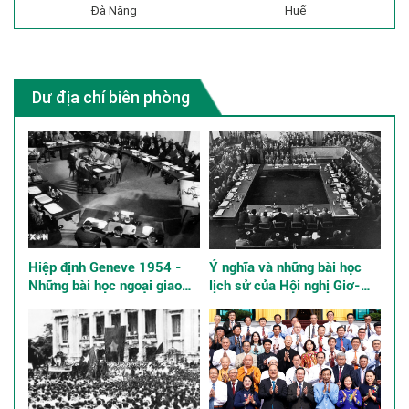
Đà Nẵng
Huế
Dư địa chí biên phòng
Hiệp định Geneve 1954 -
Ý nghĩa và những bài học
Những bài học ngoại giao
lịch sử của Hội nghị Giơ-
kinh điển
ne-vơ về Đông Dương năm
1954