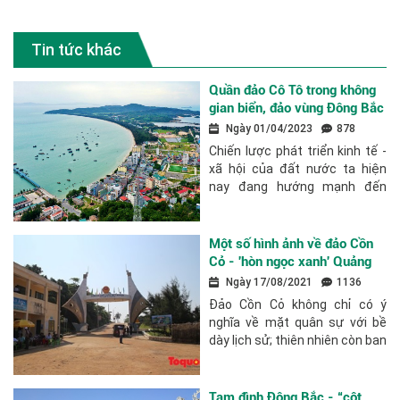
Tin tức khác
Quần đảo Cô Tô trong không
gian biển, đảo vùng Đông Bắc
của Tổ quốc và chiến lược
Ngày 01/04/2023
878
biển Việt Nam: Vị trí tiền tiêu,
Chiến lược phát triển kinh tế -
vị thế địa - kinh tế, địa -
xã hội của đất nước ta hiện
chính trị và tiềm năng phát
nay đang hướng mạnh đến
triển
không gian biển, khai thác,
phát huy tiềm năng phong phú
của đại dương. Với vị trí địa lý
Một số hình ảnh về đảo Cồn
thuận lợi,...
Cỏ - 'hòn ngọc xanh' Quảng
Trị
Ngày 17/08/2021
1136
Đảo Cồn Cỏ không chỉ có ý
nghĩa về mặt quân sự với bề
dày lịch sử; thiên nhiên còn ban
tặng cho nơi đây những cảnh
đẹp hiếm nơi nào có được.
Đảo như một tiền đồn giữa vĩ
Tam đình Đông Bắc - “cột