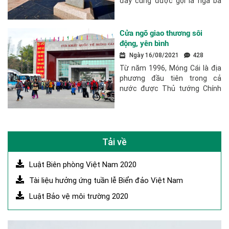
đây cũng được gọi là ngã ba
biên giới vì là cửa ngõ của 3
nước Việt Nam, Trung Quốc và
Lào. A Pa Chải thuộc địa
Cửa ngõ giao thương sôi
phận...
động, yên bình
Ngày 16/08/2021
428
Từ năm 1996, Móng Cái là địa
phương đầu tiên trong cả
nước được Thủ tướng Chính
phủ cho phép áp dụng thí điểm
chính sách ưu đãi kinh tế cửa
khẩu. Cùng với hàng loạt chính
sách đổi mới,...
Tải về
Luật Biên phòng Việt Nam 2020
Tài liệu hưởng ứng tuần lễ Biển đảo Việt Nam
Luật Bảo vệ môi trường 2020