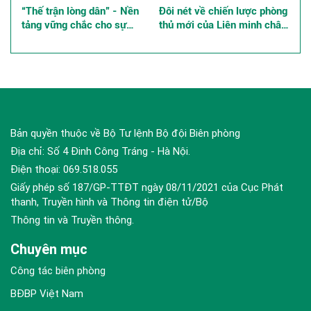
“Thế trận lòng dân” - Nền
Đôi nét về chiến lược phòng
tảng vững chắc cho sự
thủ mới của Liên minh châu
nghiệp xây dựng và bảo vệ
Âu, những tác động đến an
Tổ quốc ở các tỉnh, thành
ninh khu vực và quốc tế
phố phía Nam
Bản quyền thuộc về Bộ Tư lệnh Bộ đội Biên phòng
Địa chỉ: Số 4 Đinh Công Tráng - Hà Nội.
Điện thoại: 069.518.055
Giấy phép số 187/GP-TTĐT ngày 08/11/2021 của Cục Phát
thanh, Truyền hình và Thông tin điện tử/Bộ
Thông tin và Truyền thông.
Chuyên mục
Công tác biên phòng
BĐBP Việt Nam