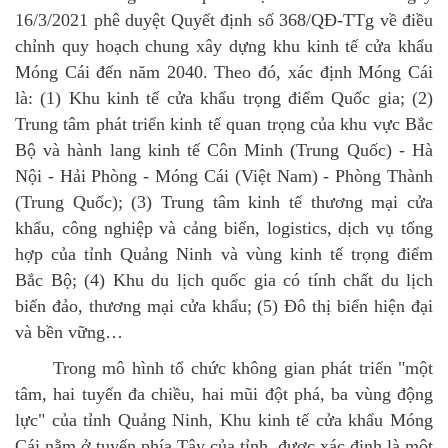
16/3/2021 phê duyệt Quyết định số 368/QĐ-TTg về điều
chỉnh quy hoạch chung xây dựng khu kinh tế cửa khẩu
Móng Cái đến năm 2040. Theo đó, xác định Móng Cái
là: (1) Khu kinh tế cửa khẩu trọng điểm Quốc gia; (2)
Trung tâm phát triển kinh tế quan trọng của khu vực Bắc
Bộ và hành lang kinh tế Côn Minh (Trung Quốc) - Hà
Nội - Hải Phòng - Móng Cái (Việt Nam) - Phòng Thành
(Trung Quốc); (3) Trung tâm kinh tế thương mại cửa
khẩu, công nghiệp và cảng biển, logistics, dịch vụ tổng
hợp của tỉnh Quảng Ninh và vùng kinh tế trọng điểm
Bắc Bộ; (4) Khu du lịch quốc gia có tính chất du lịch
biển đảo, thương mại cửa khẩu; (5) Đô thị biển hiện đại
và bền vững…
Trong mô hình tổ chức không gian phát triển "một
tâm, hai tuyến đa chiều, hai mũi đột phá, ba vùng động
lực" của tỉnh Quảng Ninh, Khu kinh tế cửa khẩu Móng
Cái nằm ở tuyến phía Tây của tỉnh, được xác định là một