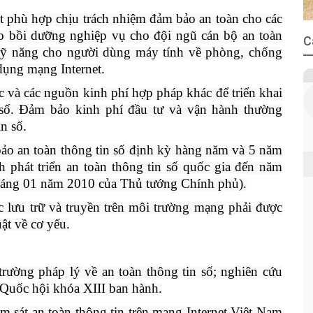
uật phù hợp chịu trách nhiệm đảm bảo an toàn cho các
ạo bồi dưỡng nghiệp vụ cho đội ngũ cán bộ an toàn
C
, kỹ năng cho người dùng máy tính về phòng, chống
 dụng mạng Internet.
ớc và các nguồn kinh phí hợp pháp khác để triển khai
 số. Đảm bảo kinh phí đầu tư và vận hành thường
n số.
bảo an toàn thông tin số định kỳ hàng năm và 5 năm
 phát triển an toàn thông tin số quốc gia đến năm
áng 01 năm 2010 của Thủ tướng Chính phủ).
c lưu trữ và truyền trên môi trường mạng phải được
ật về cơ yếu.
trường pháp lý về an toàn thông tin số; nghiên cứu
 Quốc hội khóa XIII ban hành.
m sát an toàn thông tin trên mạng Internet Việt Nam