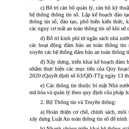
c) Bố trí cán bộ quản lý, cán bộ kỹ th
hệ thống thông tin số. Lập kế hoạch đào t
thông tin số, đào tạo, phổ biến kiến thức
các nguy cơ mất an toàn thông tin số khi sử
d) Bố trí kinh phí từ ngân sách nhà nư
các hoạt động đảm bảo an toàn thông tin
xuyên các hệ thống đảm bảo an toàn thông ti
đ) Xây dựng, triển khai kế hoạch đảm 
nhằm thực hiện các mục tiêu của Quy hoạch
2020 (Quyết định số 63/QĐ-TTg ngày 13 th
e) Các thông tin thuộc bí mật Nhà nướ
mã hóa và quản lý theo quy định của pháp lu
2. Bộ Thông tin và Truyền thông:
a) Hoàn thiện cơ chế, chính sách, môi 
xây dựng Luật An toàn thông tin số để trình
b) Nhanh chóng triển khai hệ thống giá