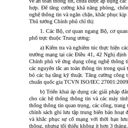
về an toàn thông tin, chưa được áp dụng các
hợp. Để tăng cường khả năng phòng, chốn
nghệ thông tin và ngăn chặn, khắc phục kịp 
Thủ tướng Chính phủ chỉ thị:
1. Các Bộ, cơ quan ngang Bộ, cơ quan
phố trực thuộc Trung ương:
a) Kiểm tra và nghiêm túc thực hiện cá
trường mạng tại các Điều 41, 42 Nghị địn
Chính phủ về ứng dụng công nghệ thông ti
các nguyên tắc an toàn thông tin trong quá 
bỏ các hạ tầng kỹ thuật. Tăng cường công tá
chuẩn quốc gia TCVN ISO/IEC 27001:2009
b) Triển khai áp dụng các giải pháp đả
cho các hệ thống thông tin và các máy tín
thống thông tin quan trọng, các cổng, trang 
chính sách ghi lưu tập trung biên bản hoạt đ
và khắc phục sự cố mạng với thời hạn lư
thông, nhưng tối thiểu không ít hơn 3 tháng.